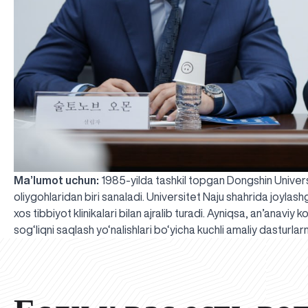
Ma’lumot uchun:
1985-yilda tashkil topgan Dongshin Univer
oliygohlaridan biri sanaladi. Universitet Naju shahrida joylas
xos tibbiyot klinikalari bilan ajralib turadi. Ayniqsa, an’anaviy k
sog‘liqni saqlash yo‘nalishlari bo‘yicha kuchli amaliy dasturlarni