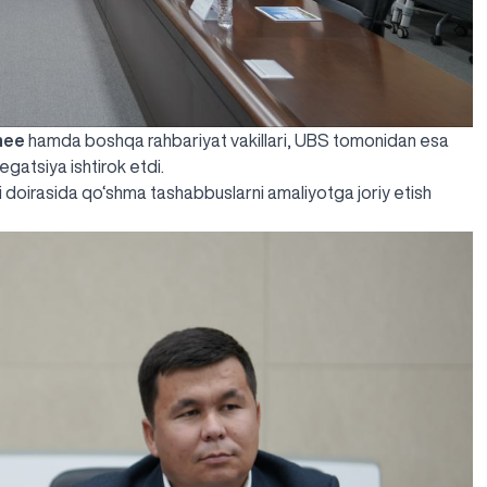
hee
hamda boshqa rahbariyat vakillari, UBS tomonidan esa
gatsiya ishtirok etdi.
i
doirasida qo‘shma tashabbuslarni amaliyotga joriy etish