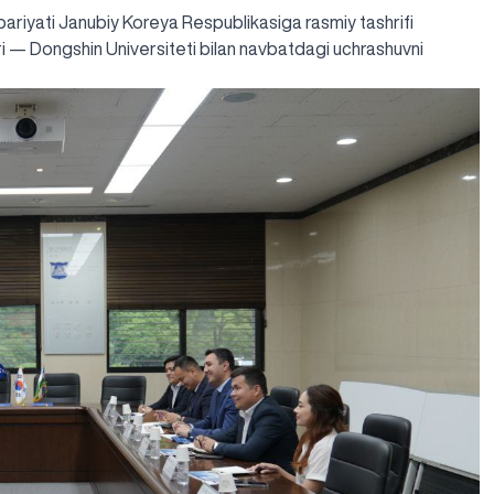
bariyati Janubiy Koreya Respublikasiga rasmiy tashrifi
ri — Dongshin Universiteti bilan navbatdagi uchrashuvni