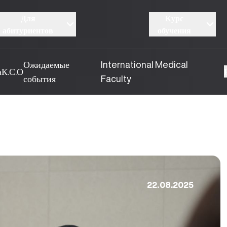
Для
Курс
абитуриентов
обучения
Ожидаемые
International Medical
а
К.С.О
события
Faculty
22.08.2025