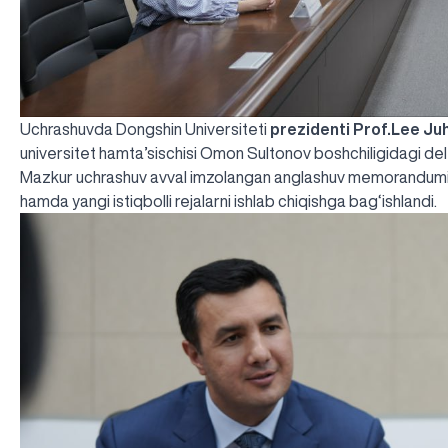
Uchrashuvda Dongshin Universiteti
prezidenti Prof.Lee Ju
universitet hamta’sischisi Omon Sultonov boshchiligidagi dele
Mazkur uchrashuv avval imzolangan
anglashuv memorandum
hamda yangi istiqbolli rejalarni ishlab chiqishga bag‘ishlandi.