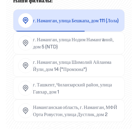
Наши филиалы:
г. Наманган, улица Бешкапа, дом 111 (Лола)
г. Наманган, улица Нодим Намангaний,
дом 5 (NTD)
г. Наманган, улица Шимолий Айланма
Йули, дом 14 ("Промзона")
г. Ташкент, Чиланзарский район, улица
Гавхар, дом 1
Наманганская область, г. Наманган, МФЙ
Орта Ровустон, улица Дустлик, дом 2