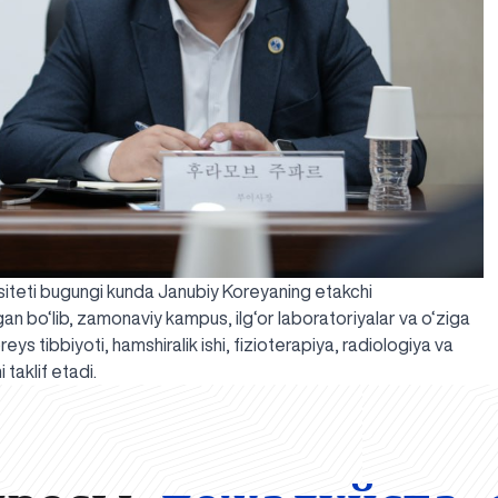
siteti bugungi kunda Janubiy Koreyaning etakchi
hgan bo‘lib, zamonaviy kampus, ilg‘or laboratoriyalar va o‘ziga
oreys tibbiyoti, hamshiralik ishi, fizioterapiya, radiologiya va
 taklif etadi.