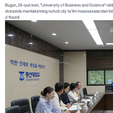
Bugun, 24-iyun kuni, "University of Business and Science" rah
doirasida mamlakatning nufuzli oliy ta’lim muassasalaridan bi
o‘tkazdi.