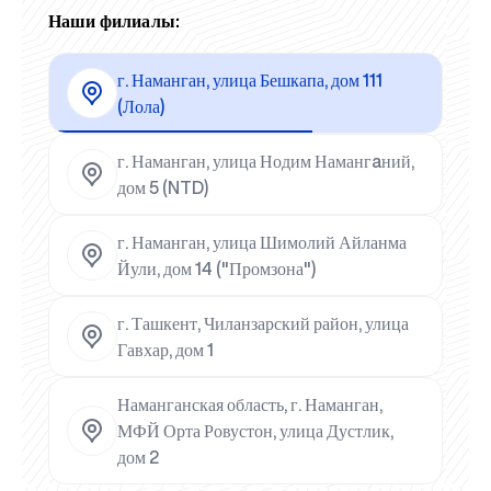
Наши филиалы:
г. Наманган, улица Бешкапа, дом 111
(Лола)
г. Наманган, улица Нодим Намангaний,
дом 5 (NTD)
г. Наманган, улица Шимолий Айланма
Йули, дом 14 ("Промзона")
г. Ташкент, Чиланзарский район, улица
Гавхар, дом 1
Наманганская область, г. Наманган,
МФЙ Орта Ровустон, улица Дустлик,
дом 2