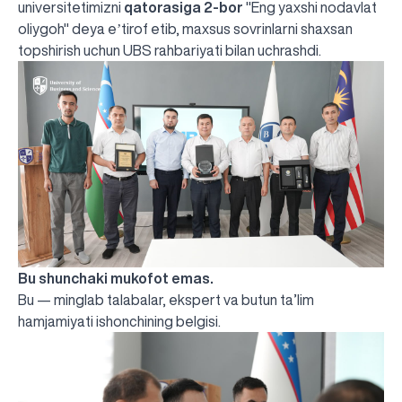
universitetimizni
qatorasiga 2-bor
"Eng yaxshi nodavlat
oliygoh"
deya eʼtirof etib, maxsus sovrinlarni shaxsan
topshirish uchun UBS rahbariyati bilan uchrashdi.
Bu shunchaki mukofot emas.
Bu — minglab talabalar, ekspert va butun ta’lim
hamjamiyati ishonchining belgisi.