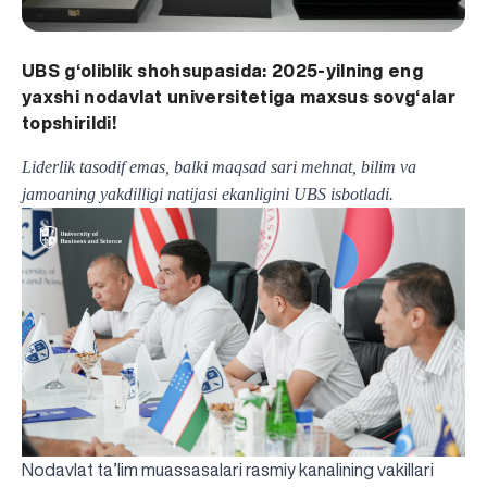
UBS g‘oliblik shohsupasida: 2025-yilning eng
yaxshi nodavlat universitetiga maxsus sovg‘alar
topshirildi!
Liderlik tasodif emas, balki maqsad sari mehnat, bilim va
jamoaning yakdilligi natijasi ekanligini UBS isbotladi.
Nodavlat ta’lim muassasalari rasmiy kanalining vakillari