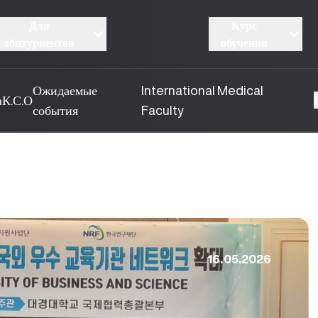
Для
Курс
абитуриентов
обучения
Ожидаемые
International Medical
а
К.С.О
события
Faculty
16.05.2026