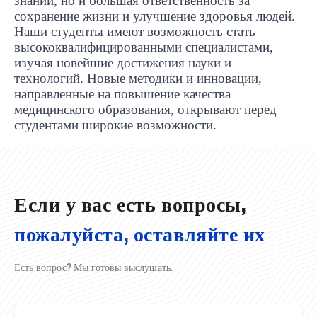
знаний, но и большая ответственность за
сохранение жизни и улучшение здоровья людей.
Наши студенты имеют возможность стать
высококвалифицированными специалистами,
изучая новейшие достижения науки и
технологий. Новые методики и инновации,
направленные на повышение качества
медицинского образования, открывают перед
UBS professori "Yangi O‘zbekiston yosh olimlari"
Вышел новый номер нашей любимой газеты «UBS
Преподаватели UBS повысили квалификацию в
UBS и выпускники университета удостоены наград
Inson kapitaliga yo‘naltirilgan investitsiya — Yangi
студентами широкие возможности.
qatoridan joy oldi!
Xabarnomasi»!
Анализ деятельности UBS и планы на перспективу
Кыргызстане
Вперёд к победе, Узбекистан!
НАЗНАЧЕНИЕ
UBS в средствах массовой информации
хокимията области
Хотите вывести изучение языка на новый уровень?
O‘zbekiston taraqqiyotining eng muhim tayanchi
02.07.2026
01.07.2026
30.06.2026
27.06.2026
24.06.2026
24.06.2026
20.06.2026
20.06.2026
20.06.2026
20.06.2026
Если у вас есть вопросы,
пожалуйста, оставляйте их
Есть вопрос? Мы готовы выслушать.