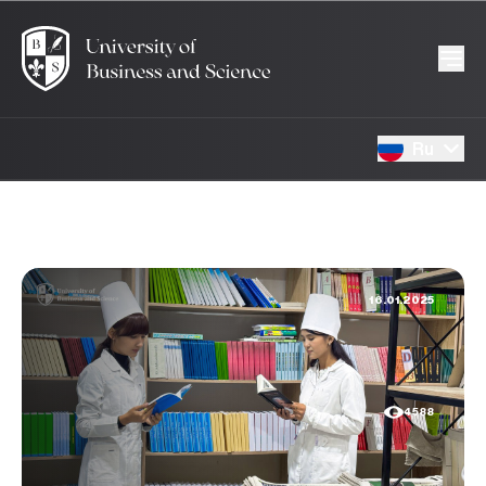
Ru
16.01.2025
4588