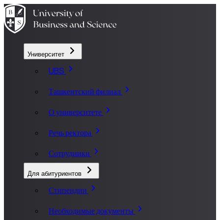
Университет
UBS
Ташкентский филиал
О университете
Речь ректора
Сотрудники
Для абитуриентов
Стипендии
Необходимые документы