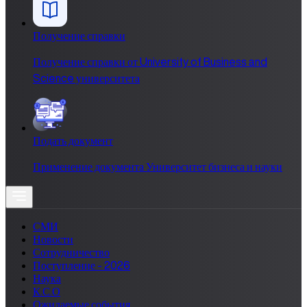
Получение справки
Получение справки от University of Business and
Science университета
Подать документ
Применение документа Университет бизнеса и науки
СМИ
Новости
Сотрудничество
Поступление - 2026
Наука
К.С.О
Ожидаемые события