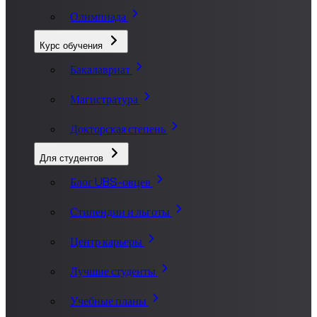
Олимпиада
Курс обучения
Бакалавриат
Магистратура
Докторская степень
Для студентов
Блог UBS-овцев
Стипендии и льготы
Центр карьеры
Лучшие студенты
Учебные планы