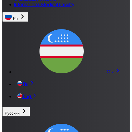
International Medical Faculty
Ru
O'z
Ru
Eng
Русский