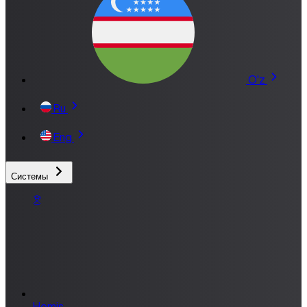
O'z
Ru
Eng
Системы
Hemis