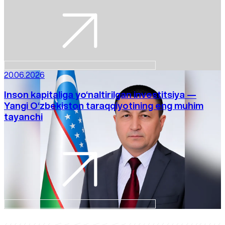
20.06.2026
Inson kapitaliga yo‘naltirilgan investitsiya —
Yangi O‘zbekiston taraqqiyotining eng muhim
tayanchi