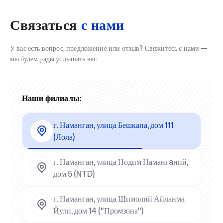
Связаться
с нами
У вас есть вопрос, предложение или отзыв? Свяжитесь с нами —
мы будем рады услышать вас.
Наши филиалы:
г. Наманган, улица Бешкапа, дом 111
(Лола)
г. Наманган, улица Нодим Намангaний,
дом 5 (NTD)
г. Наманган, улица Шимолий Айланма
Йули, дом 14 ("Промзона")