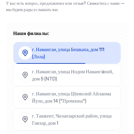
У вас есть вопрос, предложение или отзыв? Свяжитесь с нами —
мы будем рады услышать вас.
Наши филиалы:
г. Наманган, улица Бешкапа, дом 111
(Лола)
г. Наманган, улица Нодим Намангaний,
дом 5 (NTD)
г. Наманган, улица Шимолий Айланма
Йули, дом 14 ("Промзона")
г. Ташкент, Чиланзарский район, улица
Гавхар, дом 1