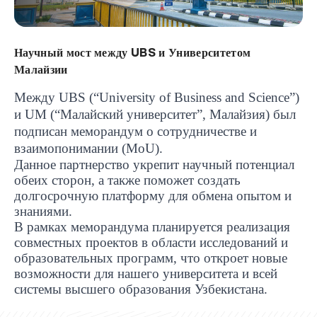
Научный мост между UBS и Университетом
Малайзии
Между
UBS
(“
University
of
Business
and
Science
”)
и
UM
(“Малайский университет”, Малайзия) был
подписан меморандум о сотрудничестве и
взаимопонимании (
MoU
).
Данное партнерство укрепит научный потенциал
обеих сторон, а также поможет создать
долгосрочную платформу для обмена опытом и
знаниями.
В рамках меморандума планируется реализация
совместных проектов в области исследований и
образовательных программ, что откроет новые
возможности для нашего университета и всей
UBS professori "Yangi O‘zbekiston yosh olimlari"
Вышел новый номер нашей любимой газеты «UBS
Преподаватели UBS повысили квалификацию в
UBS и выпускники университета удостоены наград
Inson kapitaliga yo‘naltirilgan investitsiya — Yangi
системы высшего образования Узбекистана.
qatoridan joy oldi!
Xabarnomasi»!
Анализ деятельности UBS и планы на перспективу
Кыргызстане
Вперёд к победе, Узбекистан!
НАЗНАЧЕНИЕ
UBS в средствах массовой информации
хокимията области
Хотите вывести изучение языка на новый уровень?
O‘zbekiston taraqqiyotining eng muhim tayanchi