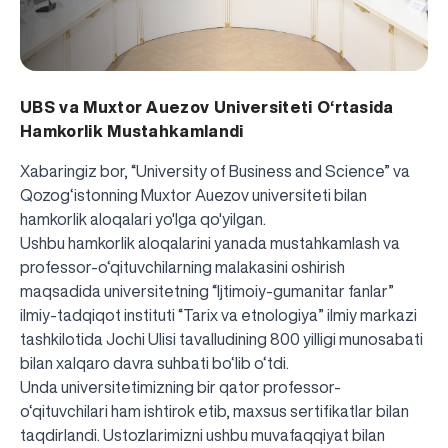
UBS va Muxtor Auezov Universiteti O‘rtasida
Hamkorlik Mustahkamlandi
Xabaringiz bor, “University of Business and Science” va
Qozog‘istonning Muxtor Auezov universiteti bilan
hamkorlik aloqalari yo'lga qo'yilgan.
Ushbu hamkorlik aloqalarini yanada mustahkamlash va
professor-o‘qituvchilarning malakasini oshirish
maqsadida universitetning “Ijtimoiy-gumanitar fanlar”
ilmiy-tadqiqot instituti “Tarix va etnologiya” ilmiy markazi
tashkilotida Jochi Ulisi tavalludining 800 yilligi munosabati
bilan xalqaro davra suhbati bo‘lib o‘tdi.
Unda universitetimizning bir qator professor-
o‘qituvchilari ham ishtirok etib, maxsus sertifikatlar bilan
taqdirlandi. Ustozlarimizni ushbu muvafaqqiyat bilan