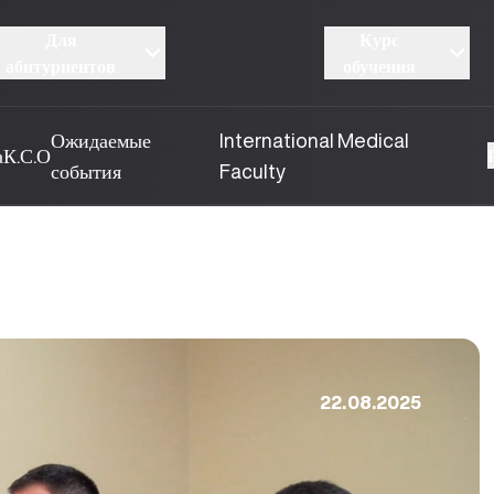
Для
Курс
абитуриентов
обучения
Ожидаемые
International Medical
а
К.С.О
события
Faculty
22.08.2025