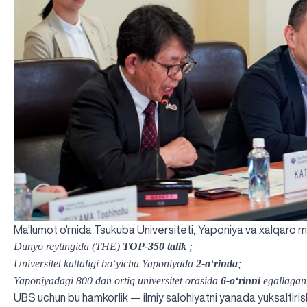
Ma'lumot o'rnida Tsukuba Universiteti, Yaponiya va xalqaro 
Dunyo reytingida (THE)
TOP-350 talik
;
Universitet kattaligi bo‘yicha Yaponiyada
2-o‘rinda
;
Yaponiyadagi 800 dan ortiq universitet orasida
6-o‘rinni
egallagan
UBS uchun bu hamkorlik — ilmiy salohiyatni yanada yuksaltirish,