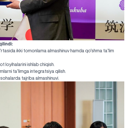
lindi:
 o‘rtasida ikki tomonlama almashinuv hamda qo‘shma ta’lim
 loyihalarini ishlab chiqish.
mlarni ta’limga integratsiya qilish.
 sohalarda tajriba almashinuvi.