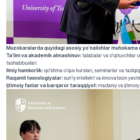
Muzokaralarda quyidagi asosiy yo‘nalishlar muhokama qi
Ta’lim va akademik almashinuv:
talabalar va o‘qituvchilar
tashabbuslari.
Ilmiy hamkorlik:
qo‘shma o‘quv kurslari, seminarlar va tadqiqot
Raqamli texnologiyalar:
sun’iy intellekt va innovatsion yechi
Ijtimoiy fanlar va barqaror taraqqiyot:
madaniy va ijtimoiy