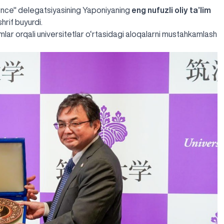
ience" delegatsiyasining Yaponiyaning
eng nufuzli oliy ta’lim
hrif buyurdi.
himlar orqali universitetlar o‘rtasidagi aloqalarni mustahkamlash