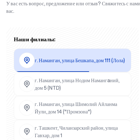
У вас есть вопрос, предложение или отзыв? Свяжитесь с на
вас.
Наши филиалы:
г. Наманган, улица Бешкапа, дом 111 (Лола)
г. Наманган, улица Нодим Намангaний,
дом 5 (NTD)
г. Наманган, улица Шимолий Айланма
Йули, дом 14 ("Промзона")
г. Ташкент, Чиланзарский район, улица
Гавхар, дом 1