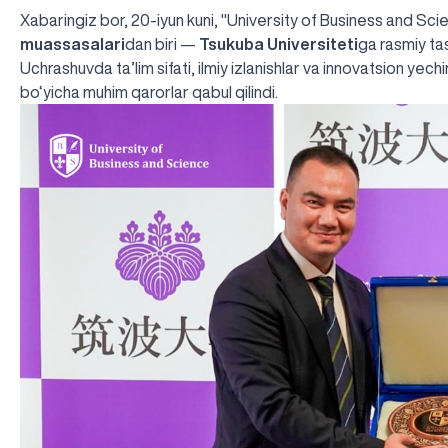
Xabaringiz bor, 20-iyun kuni, "University of Business and Sc
muassasalari
dan biri —
Tsukuba Universiteti
ga rasmiy tas
Uchrashuvda ta’lim sifati, ilmiy izlanishlar va innovatsion yec
bo‘yicha muhim qarorlar qabul qilindi.