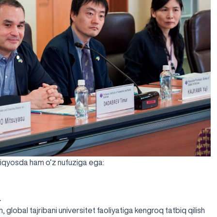
miqyosda ham o‘z nufuziga ega:
.
 global tajribani universitet faoliyatiga kengroq tatbiq qilish