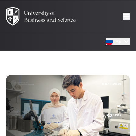
Ru
06.10.2025
3202