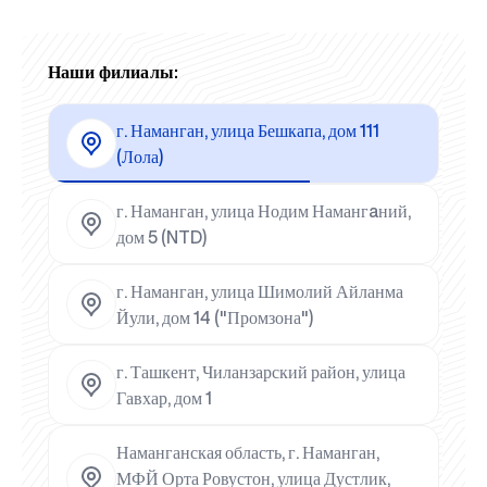
Наши филиалы:
г. Наманган, улица Бешкапа, дом 111
(Лола)
г. Наманган, улица Нодим Намангaний,
дом 5 (NTD)
г. Наманган, улица Шимолий Айланма
Йули, дом 14 ("Промзона")
г. Ташкент, Чиланзарский район, улица
Гавхар, дом 1
Наманганская область, г. Наманган,
МФЙ Орта Ровустон, улица Дустлик,