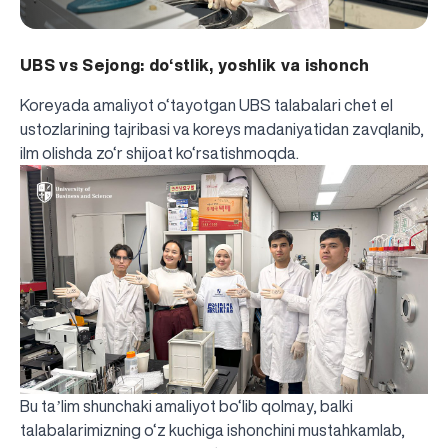
UBS vs Sejong: do‘stlik, yoshlik va ishonch
Koreyada amaliyot o‘tayotgan UBS talabalari chet el
ustozlarining tajribasi va koreys madaniyatidan zavqlanib,
ilm olishda zo‘r shijoat ko‘rsatishmoqda.
Bu taʼlim shunchaki amaliyot bo‘lib qolmay, balki
talabalarimizning o‘z kuchiga ishonchini mustahkamlab,