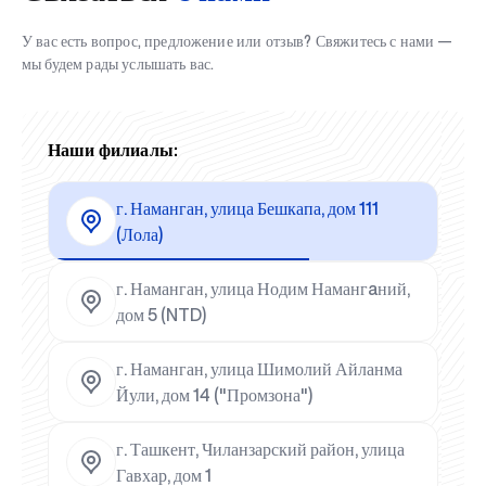
У вас есть вопрос, предложение или отзыв? Свяжитесь с нами —
мы будем рады услышать вас.
Наши филиалы:
г. Наманган, улица Бешкапа, дом 111
(Лола)
г. Наманган, улица Нодим Намангaний,
дом 5 (NTD)
г. Наманган, улица Шимолий Айланма
Йули, дом 14 ("Промзона")
г. Ташкент, Чиланзарский район, улица
Гавхар, дом 1