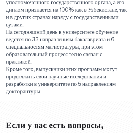
уполномоченного государственного органа, а его
диплом признается на 100% как в Узбекистане, так
и в других странах наряду с государственными
вузами.
На сегодняшний день в университете обучение
ведется по 33 направлениям бакалавриата и 6
специальностям магистратуры, при этом
образовательный процесс тесно связан с
практикой.
Кроме того, выпускники этих программ могут
продолжить свои научные исследования и
разработки в университете по 5 направлениям
UBS professori "Yangi O‘zbekiston yosh olimlari"
Вышел новый номер нашей любимой газеты «UBS
Преподаватели UBS повысили квалификацию в
UBS и выпускники университета удостоены наград
Inson kapitaliga yo‘naltirilgan investitsiya — Yangi
докторантуры.
qatoridan joy oldi!
Xabarnomasi»!
Анализ деятельности UBS и планы на перспективу
Кыргызстане
Вперёд к победе, Узбекистан!
НАЗНАЧЕНИЕ
UBS в средствах массовой информации
хокимията области
Хотите вывести изучение языка на новый уровень?
O‘zbekiston taraqqiyotining eng muhim tayanchi
02.07.2026
01.07.2026
30.06.2026
27.06.2026
24.06.2026
24.06.2026
20.06.2026
20.06.2026
20.06.2026
20.06.2026
Если у вас есть вопросы,