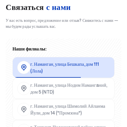
Связаться
с нами
У вас есть вопрос, предложение или отзыв? Свяжитесь с нами —
мы будем рады услышать вас.
Наши филиалы:
г. Наманган, улица Бешкапа, дом 111
(Лола)
г. Наманган, улица Нодим Намангaний,
дом 5 (NTD)
г. Наманган, улица Шимолий Айланма
Йули, дом 14 ("Промзона")
г. Ташкент, Чиланзарский район, улица