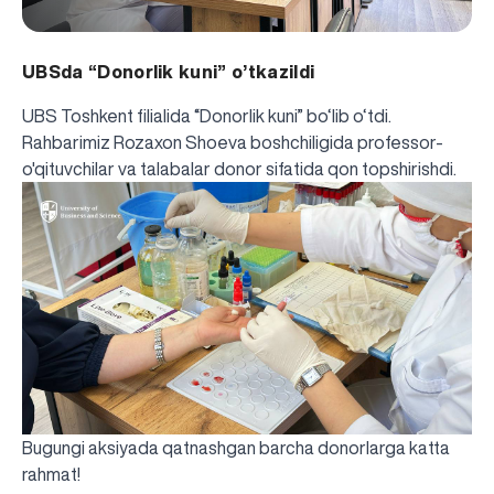
UBSda “Donorlik kuni” o’tkazildi
UBS Toshkent filialida “Donorlik kuni” bo‘lib o‘tdi.
Rahbarimiz Rozaxon Shoeva boshchiligida professor-
o'qituvchilar va talabalar donor sifatida qon topshirishdi.
Bugungi aksiyada qatnashgan barcha donorlarga katta
rahmat!