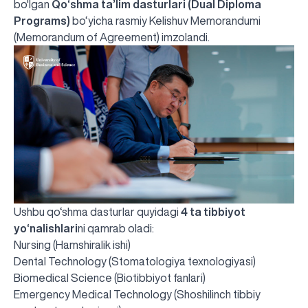
bo'lgan
Qo‘shma ta’lim dasturlari (Dual Diploma
Programs)
bo‘yicha rasmiy Kelishuv Memorandumi
(Memorandum of Agreement) imzolandi.
Ushbu qo‘shma dasturlar quyidagi
4 ta tibbiyot
yo‘nalishlari
ni qamrab oladi:
Nursing (Hamshiralik ishi)
Dental Technology (Stomatologiya texnologiyasi)
Biomedical Science (Biotibbiyot fanlari)
Emergency Medical Technology (Shoshilinch tibbiy