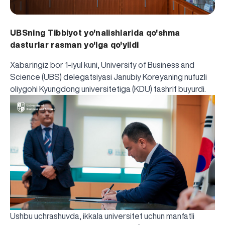
UBSning Tibbiyot yo'nalishlarida qo'shma
dasturlar rasman yo'lga qo'yildi
Xabaringiz bor 1-iyul kuni, University of Business and
Science (UBS) delegatsiyasi Janubiy Koreyaning nufuzli
oliygohi Kyungdong universitetiga (KDU) tashrif buyurdi.
Ushbu uchrashuvda, ikkala universitet uchun manfatli