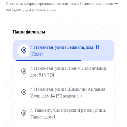
У вас есть вопрос, предложение или отзыв? Свяжитесь с нами —
мы будем рады услышать вас.
Наши филиалы:
г. Наманган, улица Бешкапа, дом 111
(Лола)
г. Наманган, улица Нодим Намангaний,
дом 5 (NTD)
г. Наманган, улица Шимолий Айланма
Йули, дом 14 ("Промзона")
г. Ташкент, Чиланзарский район, улица
Гавхар, дом 1