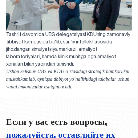
Tashrif davomida UBS delegatsiyasi KDUning zamonaviy
tibbiyot kampusida bo‘lib, sun’iy intellekt asosida
jihozlangan simulyatsiya markazi, amaliyot
laboratoriyalari, hamda klinik muhitga ega amaliyot
xonalari bilan yaqindan tanishdi.
Ushbu kelishuv UBS va KDU o‘rtasidagi strategik hamkorlikni
mustahkamlab, ayniqsa tibbiyot yo‘nalishidagi talabalar uchun
UBS professori "Yangi O‘zbekiston yosh olimlari"
Вышел новый номер нашей любимой газеты «UBS
Преподаватели UBS повысили квалификацию в
UBS и выпускники университета удостоены наград
Inson kapitaliga yo‘naltirilgan investitsiya — Yangi
yangi imkoniyatlar eshigini ochdi.
qatoridan joy oldi!
Xabarnomasi»!
Анализ деятельности UBS и планы на перспективу
Кыргызстане
Вперёд к победе, Узбекистан!
НАЗНАЧЕНИЕ
UBS в средствах массовой информации
хокимията области
Хотите вывести изучение языка на новый уровень?
O‘zbekiston taraqqiyotining eng muhim tayanchi
02.07.2026
01.07.2026
30.06.2026
27.06.2026
24.06.2026
24.06.2026
20.06.2026
20.06.2026
20.06.2026
20.06.2026
Если у вас есть вопросы,
пожалуйста, оставляйте их