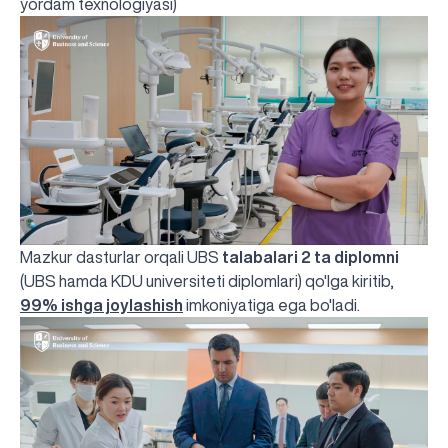
yordam texnologiyasi)
Mazkur dasturlar orqali UBS
talabalari 2 ta diplomni
(UBS hamda KDU universiteti diplomlari) qo'lga kiritib,
99% ishga joylashish
imkoniyatiga ega bo'ladi.