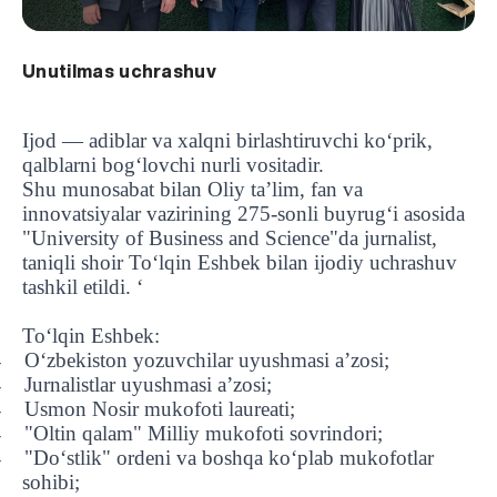
Unutilmas uchrashuv
Ijod — adiblar va xalqni birlashtiruvchi ko‘prik,
qalblarni bog‘lovchi nurli vositadir.
Shu munosabat bilan Oliy ta’lim, fan va
innovatsiyalar vazirining 275-sonli buyrugʻi asosida
"University of Business and Science"da jurnalist,
taniqli shoir To‘lqin Eshbek bilan ijodiy uchrashuv
tashkil etildi. ‘
To‘lqin Eshbek:
O‘zbekiston yozuvchilar uyushmasi a’zosi;
-
Jurnalistlar uyushmasi a’zosi;
-
Usmon Nosir mukofoti laureati;
-
"Oltin qalam" Milliy mukofoti sovrindori;
-
"Do‘stlik" ordeni va boshqa ko‘plab mukofotlar
-
sohibi;