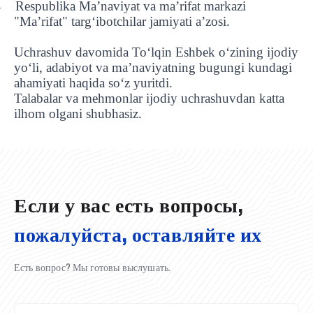
Respublika Ma’naviyat va ma’rifat markazi
-
"Ma’rifat" targ‘ibotchilar jamiyati a’zosi.
Uchrashuv davomida To‘lqin Eshbek o‘zining ijodiy
yo‘li, adabiyot va ma’naviyatning bugungi kundagi
ahamiyati haqida so‘z yuritdi.
Talabalar va mehmonlar ijodiy uchrashuvdan katta
ilhom olgani shubhasiz.
UBS professori "Yangi O‘zbekiston yosh olimlari"
Вышел новый номер нашей любимой газеты «UBS
Преподаватели UBS повысили квалификацию в
UBS и выпускники университета удостоены наград
Inson kapitaliga yo‘naltirilgan investitsiya — Yangi
qatoridan joy oldi!
Xabarnomasi»!
Анализ деятельности UBS и планы на перспективу
Кыргызстане
Вперёд к победе, Узбекистан!
НАЗНАЧЕНИЕ
UBS в средствах массовой информации
хокимията области
Хотите вывести изучение языка на новый уровень?
O‘zbekiston taraqqiyotining eng muhim tayanchi
02.07.2026
01.07.2026
30.06.2026
27.06.2026
24.06.2026
24.06.2026
20.06.2026
20.06.2026
20.06.2026
20.06.2026
Если у вас есть вопросы,
пожалуйста, оставляйте их
Есть вопрос? Мы готовы выслушать.