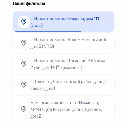
Наши филиалы:
г. Наманган, улица Бешкапа, дом 111
(Лола)
г. Наманган, улица Нодим Намангaний,
дом 5 (NTD)
г. Наманган, улица Шимолий Айланма
Йули, дом 14 ("Промзона")
г. Ташкент, Чиланзарский район, улица
Гавхар, дом 1
Наманганская область, г. Наманган,
МФЙ Орта Ровустон, улица Дустлик,
дом 2