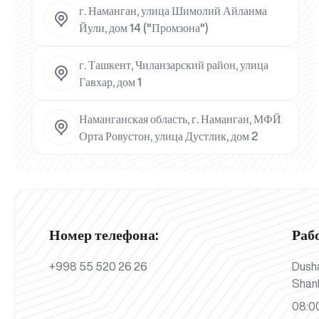
г. Наманган, улица Шимолий Айланма
Йули, дом 14 ("Промзона")
г. Ташкент, Чиланзарский район, улица
Гавхар, дом 1
Наманганская область, г. Наманган, МФЙ
Орта Ровустон, улица Дустлик, дом 2
Номер телефона:
Раб
+998 55 520 26 26
Dush
Shan
08:00