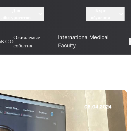
Для
Курс
абитуриентов
обучения
Ожидаемые
International Medical
а
К.С.О
события
Faculty
06.04.2024