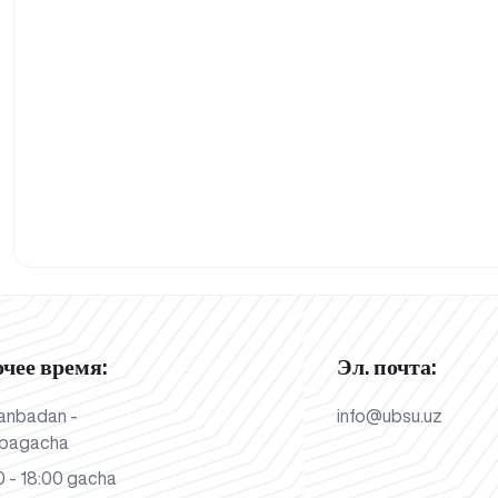
очее время:
Эл. почта:
anbadan -
info@ubsu.uz
bagacha
 - 18:00 gacha