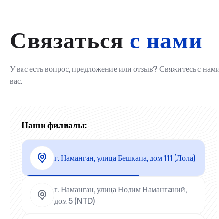
Связаться
с нами
У вас есть вопрос, предложение или отзыв? Свяжитесь с на
вас.
Наши филиалы:
г. Наманган, улица Бешкапа, дом 111 (Лола)
г. Наманган, улица Нодим Намангaний,
дом 5 (NTD)