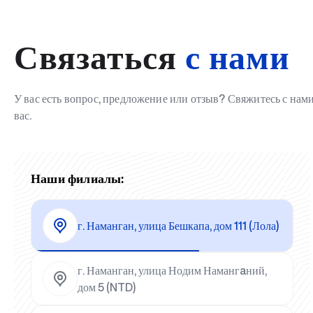
Связаться
с нами
У вас есть вопрос, предложение или отзыв? Свяжитесь с на
вас.
Наши филиалы:
г. Наманган, улица Бешкапа, дом 111 (Лола)
г. Наманган, улица Нодим Намангaний,
дом 5 (NTD)