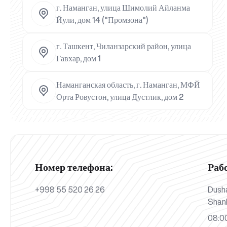
г. Наманган, улица Шимолий Айланма
Йули, дом 14 ("Промзона")
г. Ташкент, Чиланзарский район, улица
Гавхар, дом 1
Наманганская область, г. Наманган, МФЙ
Орта Ровустон, улица Дустлик, дом 2
Номер телефона:
Раб
+998 55 520 26 26
Dush
Shan
08:00