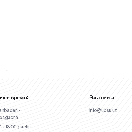
очее время:
Эл. почта:
anbadan -
info@ubsu.uz
bagacha
 - 18:00 gacha