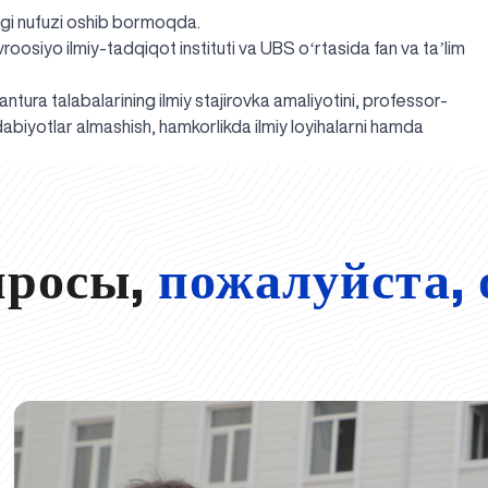
gi nufuzi oshib bormoqda.
osiyo ilmiy-tadqiqot instituti va UBS oʻrtasida fan va taʼlim
a talabalarining ilmiy stajirovka amaliyotini, professor-
dabiyotlar almashish, hamkorlikda ilmiy loyihalarni hamda
просы,
пожалуйста, 