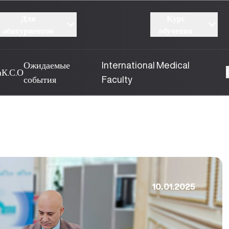
Для
Курс
абитуриентов
обучения
Ожидаемые
International Medical
а
К.С.О
события
Faculty
10.01.2025