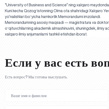
“University of Business and Science” ning xalqaro maydonda
Kuni kecha Qozogʻistonning Olma ota shahridagi Xalqaro Yevro
yo‘nalishlari boʻyicha hamkorlik Memorandumi imzolandi.
Memorandumning asosiy maqsadi — magistratura va doktorantur
oʻqituvchilarning akademik almashinuvini, shuningdek, ilmiy a
xalqaro ilmiy anjumanlarni tashkil etishdan iborat.
Если у вас есть во
Есть вопрос? Мы готовы выслушать.