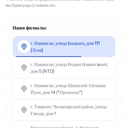
мы будем рады услышать вас.
Наши филиалы:
г. Наманган, улица Бешкапа, дом 111
(Лола)
г. Наманган, улица Нодим Намангaний,
дом 5 (NTD)
г. Наманган, улица Шимолий Айланма
Йули, дом 14 ("Промзона")
г. Ташкент, Чиланзарский район, улица
Гавхар, дом 1
Наманганская область, г. Наманган,