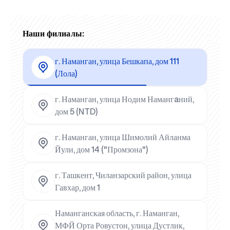
Наши филиалы:
г. Наманган, улица Бешкапа, дом 111
(Лола)
г. Наманган, улица Нодим Намангaний,
дом 5 (NTD)
г. Наманган, улица Шимолий Айланма
Йули, дом 14 ("Промзона")
г. Ташкент, Чиланзарский район, улица
Гавхар, дом 1
Наманганская область, г. Наманган,
МФЙ Орта Ровустон, улица Дустлик,