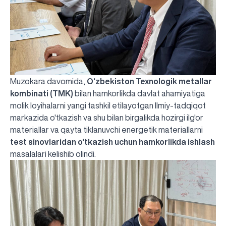
Muzokara davomida,
O‘zbekiston Texnologik metallar
kombinati (TMK)
bilan hamkorlikda davlat ahamiyatiga
molik loyihalarni yangi tashkil etilayotgan Ilmiy-tadqiqot
markazida o'tkazish va shu bilan birgalikda hozirgi ilg'or
materiallar va qayta tiklanuvchi energetik materiallarni
test sinovlaridan o'tkazish uchun hamkorlikda ishlash
masalalari kelishib olindi.