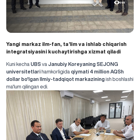
1111
Yangi markaz ilm-fan, ta’lim va ishlab chiqarish
integratsiyasini kuchaytirishga xizmat qiladi
Kuni kecha
UBS
va
Janubiy Koreyaning SEJONG
universitetlari
hamkorligida
qiymati 4 million AQSh
dollar bo'lgan Ilmiy-tadqiqot markazining
ish boshlashi
ma'lum qilingan
edi.