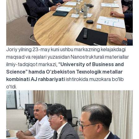
Joriy yilning 23-may kuni ushbu markazning kelajakdagi
maqsad va rejalari yuzasidan
Nanostrukturali materiallar
ilmiy-tadqiqot markazi
,
“University of Business and
Science” hamda O‘zbekiston Texnologik metallar
kombinati AJ rahbariyati
ishtirokida muzokara bo'lib
o'tdi.