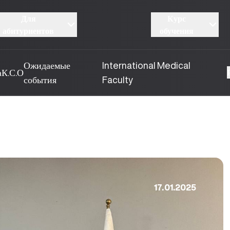
Для
Курс
абитуриентов
обучения
Ожидаемые
International Medical
а
К.С.О
события
Faculty
17.01.2025