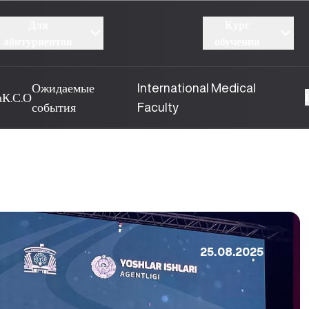
Для
Курс
абитуриентов
обучения
Ожидаемые
International Medical
а
К.С.О
события
Faculty
25.08.2025