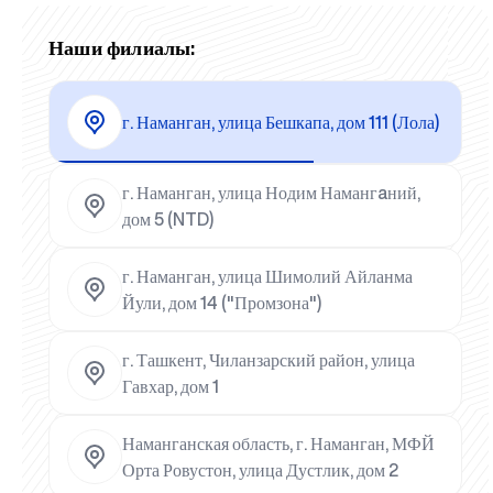
Наши филиалы:
г. Наманган, улица Бешкапа, дом 111 (Лола)
г. Наманган, улица Нодим Намангaний,
дом 5 (NTD)
г. Наманган, улица Шимолий Айланма
Йули, дом 14 ("Промзона")
г. Ташкент, Чиланзарский район, улица
Гавхар, дом 1
Наманганская область, г. Наманган, МФЙ
Орта Ровустон, улица Дустлик, дом 2