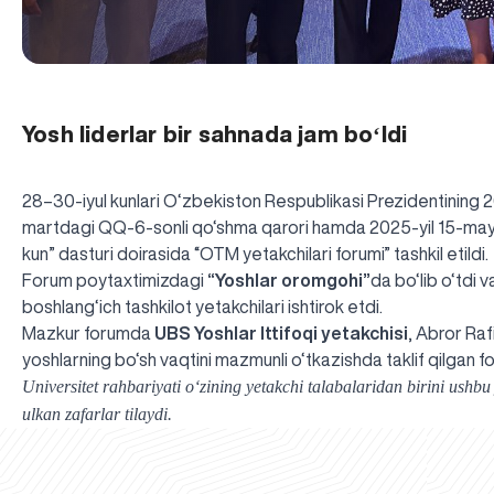
Yosh liderlar bir sahnada jam boʻldi
28–30-iyul kunlari O‘zbekiston Respublikasi Prezidentining 2
martdagi QQ-6-sonli qo‘shma qarori hamda 2025-yil 15-mayda
kun” dasturi doirasida “OTM yetakchilari forumi” tashkil etildi.
Forum poytaxtimizdagi
“Yoshlar oromgohi”
da bo‘lib o‘tdi 
boshlang‘ich tashkilot yetakchilari ishtirok etdi.
Mazkur forumda
UBS Yoshlar Ittifoqi yetakchisi
, Abror Raf
yoshlarning bo‘sh vaqtini mazmunli o‘tkazishda taklif qilgan foy
Universitet rahbariyati o‘zining yetakchi talabalaridan birini ushbu
ulkan zafarlar tilaydi.