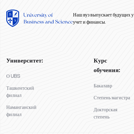
Наш вуз выпускает будущих у
учет и финансы.
Университет:
Курс
обучения:
О UBS
Бакалавр
Ташкентский
филиал
Степень магистра
Наманганский
Докторская
филиал
степень