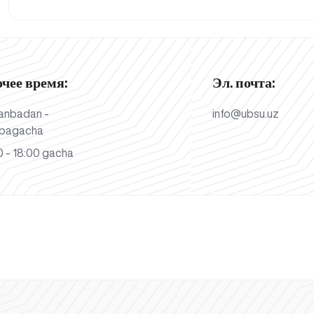
очее время:
Эл. почта:
anbadan -
info@ubsu.uz
bagacha
 - 18:00 gacha