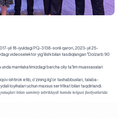
017-yil 18-iyuldagi PQ-3138-sonli qarori, 2023-yil 25-
gi videoselektor yig‘ilishi bilan tasdiqlangan “Dolzarb 90
va unda mamlakatimizdagi barcha oliy ta’lim muassasalari
iqov ishtirok etib, o‘zining ilg‘or tashabbuslari, talaba-
dali loyihalari uchun maxsus sertifikat bilan taqdirlandi.
 yutuqlari bilan samimiy tabriklaydi hamda kelgusi faoliyatlarida