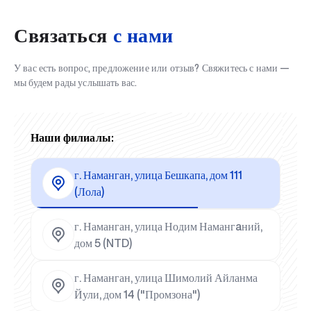
Связаться
с нами
У вас есть вопрос, предложение или отзыв? Свяжитесь с нами —
мы будем рады услышать вас.
Наши филиалы:
г. Наманган, улица Бешкапа, дом 111
(Лола)
г. Наманган, улица Нодим Намангaний,
дом 5 (NTD)
г. Наманган, улица Шимолий Айланма
Йули, дом 14 ("Промзона")