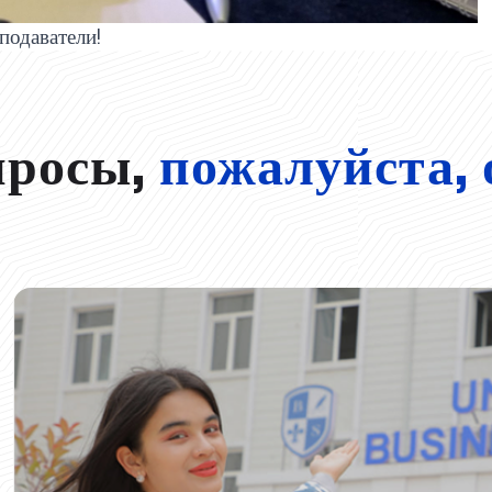
подаватели!
просы,
пожалуйста, 