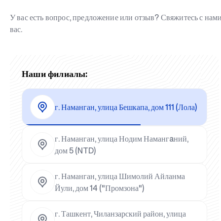
У вас есть вопрос, предложение или отзыв? Свяжитесь с на
вас.
Наши филиалы:
г. Наманган, улица Бешкапа, дом 111 (Лола)
г. Наманган, улица Нодим Намангaний,
дом 5 (NTD)
г. Наманган, улица Шимолий Айланма
Йули, дом 14 ("Промзона")
г. Ташкент, Чиланзарский район, улица