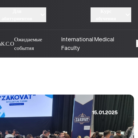
Для
Курс
абитуриентов
обучения
Ожидаемые
International Medical
а
К.С.О
события
Faculty
15.01.2025