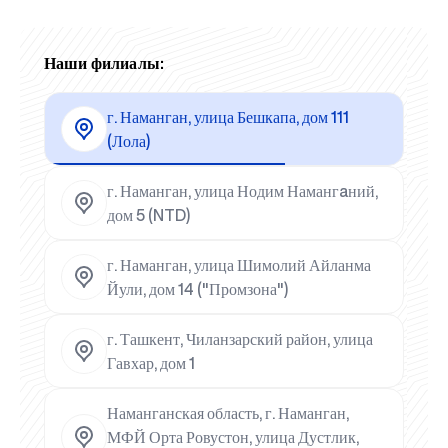
Наши филиалы:
г. Наманган, улица Бешкапа, дом 111
(Лола)
г. Наманган, улица Нодим Намангaний,
дом 5 (NTD)
г. Наманган, улица Шимолий Айланма
Йули, дом 14 ("Промзона")
г. Ташкент, Чиланзарский район, улица
Гавхар, дом 1
Наманганская область, г. Наманган,
МФЙ Орта Ровустон, улица Дустлик,