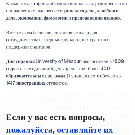
Кроме того, стороны обсудили вопросы сотрудничества по
направлениям высшего
сестринского дела
,
лечебного
дела
,
экономики
,
филологии
и
преподавания языков.
Вместе с тем были сделаны первые шаги для
сотрудничества в сфере международных грантов и
поддержки стартапов.
Для справки:
University of Missouri был основан в
1839
году
и на сегодняшний день предлагает более
300
образовательных
программ. В университете обучаются
UBS professori "Yangi O‘zbekiston yosh olimlari"
Вышел новый номер нашей любимой газеты «UBS
Преподаватели UBS повысили квалификацию в
UBS и выпускники университета удостоены наград
Inson kapitaliga yo‘naltirilgan investitsiya — Yangi
1417 иностранных
студентов.
qatoridan joy oldi!
Xabarnomasi»!
Анализ деятельности UBS и планы на перспективу
Кыргызстане
Вперёд к победе, Узбекистан!
НАЗНАЧЕНИЕ
UBS в средствах массовой информации
хокимията области
Хотите вывести изучение языка на новый уровень?
O‘zbekiston taraqqiyotining eng muhim tayanchi
02.07.2026
01.07.2026
30.06.2026
27.06.2026
24.06.2026
24.06.2026
20.06.2026
20.06.2026
20.06.2026
20.06.2026
Если у вас есть вопросы,
пожалуйста, оставляйте их