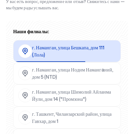
У вас есть вопрос, предложение или отзыв? Свяжитесь с нами —
мы будем рады услышать вас.
Наши филиалы:
г. Наманган, улица Бешкапа, дом 111
(Лола)
г. Наманган, улица Нодим Намангaний,
дом 5 (NTD)
г. Наманган, улица Шимолий Айланма
Йули, дом 14 ("Промзона")
г. Ташкент, Чиланзарский район, улица
Гавхар, дом 1