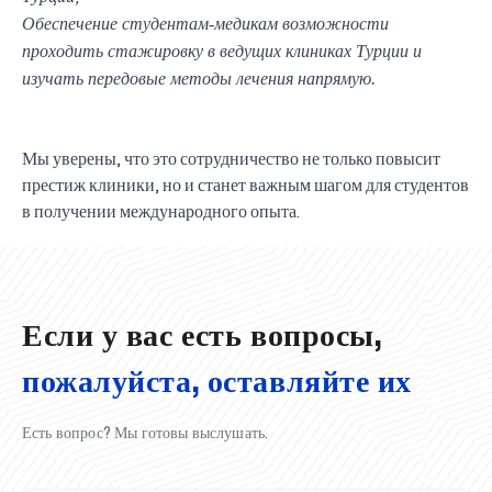
Обеспечение студентам-медикам возможности
проходить стажировку в ведущих клиниках Турции и
изучать передовые методы лечения напрямую.
Мы уверены, что это сотрудничество не только повысит
престиж клиники, но и станет важным шагом для студентов
UBS professori "Yangi O‘zbekiston yosh olimlari"
Вышел новый номер нашей любимой газеты «UBS
Преподаватели UBS повысили квалификацию в
UBS и выпускники университета удостоены наград
Inson kapitaliga yo‘naltirilgan investitsiya — Yangi
в получении международного опыта.
qatoridan joy oldi!
Xabarnomasi»!
Анализ деятельности UBS и планы на перспективу
Кыргызстане
Вперёд к победе, Узбекистан!
НАЗНАЧЕНИЕ
UBS в средствах массовой информации
хокимията области
Хотите вывести изучение языка на новый уровень?
O‘zbekiston taraqqiyotining eng muhim tayanchi
02.07.2026
01.07.2026
30.06.2026
27.06.2026
24.06.2026
24.06.2026
20.06.2026
20.06.2026
20.06.2026
20.06.2026
Если у вас есть вопросы,
пожалуйста, оставляйте их
Есть вопрос? Мы готовы выслушать.