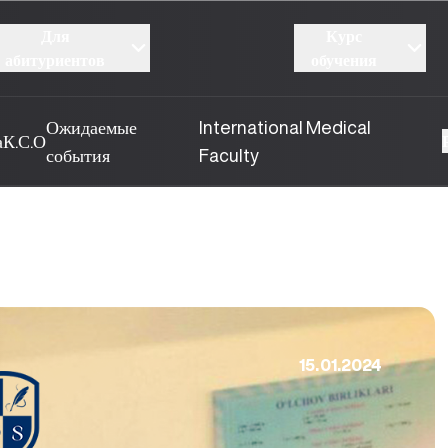
Для
Курс
абитуриентов
обучения
Ожидаемые
International Medical
а
К.С.О
события
Faculty
15.01.2024