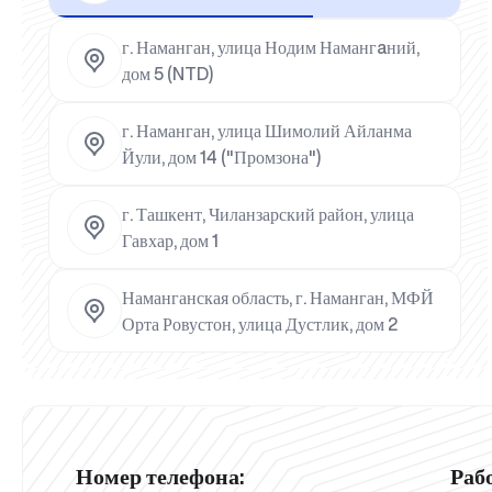
г. Наманган, улица Нодим Намангaний,
дом 5 (NTD)
г. Наманган, улица Шимолий Айланма
Йули, дом 14 ("Промзона")
г. Ташкент, Чиланзарский район, улица
Гавхар, дом 1
Наманганская область, г. Наманган, МФЙ
Орта Ровустон, улица Дустлик, дом 2
Номер телефона:
Раб