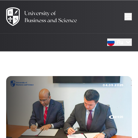
Ru
04.09.2025
2935