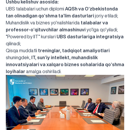
Ushbu kelishuv asosida:
UBS talabalari uchun diplomi
AQSh va O‘zbekistonda
tan olinadigan qo‘shma ta’lim dasturlari
joriy etiladi;
Muhandislik va biznes yo‘nalishlarida
talabalar va
professor-o‘qituvchilar almashinuvi
yo‘lga qo‘yiladi;
“Powered by IIT” kurslari
UBS dasturlariga integratsiya
qilinadi;
Qisqa muddatli
treninglar, tadqiqot amaliyotlari
shuningdek,
IT, sun’iy intellekt, muhandislik
innovatsiyalari va xalqaro biznes sohalarida qo‘shma
loyihalar
amalga oshiriladi.