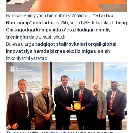
Hamkorlikning yana bir muhim yo‘nalishi —
"Startup
Bootcamp"
dasturlari
bo‘lib, unda UBS talabalari
IITning
Chikagodagi kampusida o‘tkaziladigan amaliy
treninglar
da qatnashishadi.
Bu esa ularga
tadqiqot stajirovkalari orqali global
innovatsiya hamda biznes ekotizimiga ulanish
imkoniyatini yaratadi.