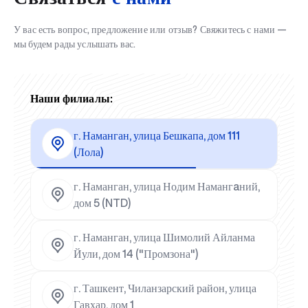
У вас есть вопрос, предложение или отзыв? Свяжитесь с нами —
мы будем рады услышать вас.
Наши филиалы:
г. Наманган, улица Бешкапа, дом 111
(Лола)
г. Наманган, улица Нодим Намангaний,
дом 5 (NTD)
г. Наманган, улица Шимолий Айланма
Йули, дом 14 ("Промзона")
г. Ташкент, Чиланзарский район, улица
Гавхар, дом 1