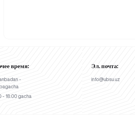
очее время:
Эл. почта:
anbadan -
info@ubsu.uz
bagacha
 - 18:00 gacha