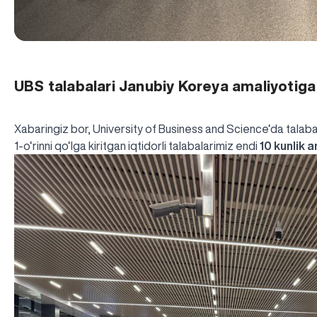
UBS talabalari Janubiy Koreya amaliyotiga 
Xabaringiz bor, University of Business and Science‘da talaba
1-o‘rinni qo‘lga kiritgan iqtidorli talabalarimiz endi
10 kunlik 