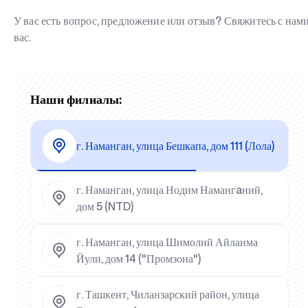
У вас есть вопрос, предложение или отзыв? Свяжитесь с на
вас.
Наши филиалы:
г. Наманган, улица Бешкапа, дом 111 (Лола)
г. Наманган, улица Нодим Намангaний,
дом 5 (NTD)
г. Наманган, улица Шимолий Айланма
Йули, дом 14 ("Промзона")
г. Ташкент, Чиланзарский район, улица