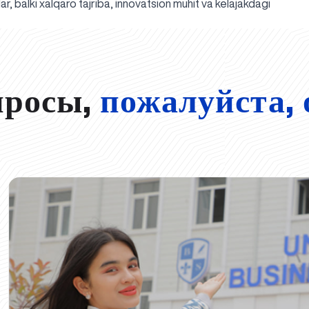
r, balki xalqaro tajriba, innovatsion muhit va kelajakdagi
просы,
пожалуйста, 