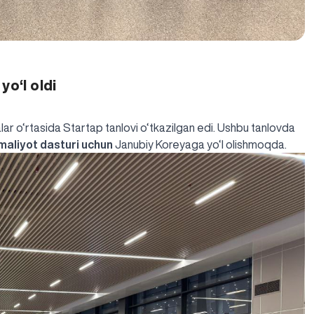
yo‘l oldi
lar o‘rtasida Startap tanlovi o‘tkazilgan edi. Ushbu tanlovda
amaliyot dasturi uchun
Janubiy Koreyaga yo‘l olishmoqda.