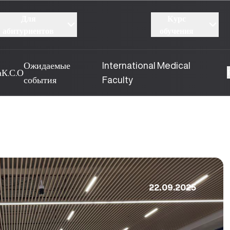
Для
Курс
абитуриентов
обучения
Ожидаемые
International Medical
а
К.С.О
события
Faculty
22.09.2025