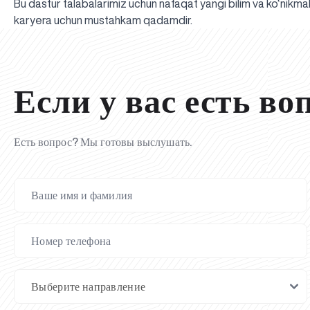
Bu dastur talabalarimiz uchun nafaqat yangi bilim va ko‘nikmala
karyera uchun mustahkam qadamdir.
Если у вас есть во
Есть вопрос? Мы готовы выслушать.