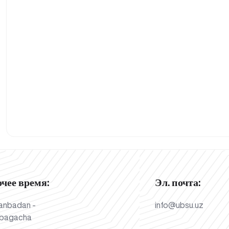
очее время:
Эл. почта:
anbadan -
info@ubsu.uz
bagacha