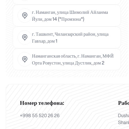
г. Наманган, улица Шимолий Айланма
Йули, дом 14 ("Промзона")
г. Ташкент, Чиланзарский район, улица
Гавхар, дом 1
Наманганская область, г. Наманган, МФЙ
Орта Ровустон, улица Дустлик, дом 2
Номер телефона:
Раб
+998 55 520 26 26
Dush
Shan