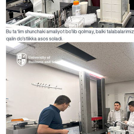
Bu taʼlim shunchaki amaliyot bo‘lib qolmay, balki talabalarim
qalin do‘stlikka asos soladi.