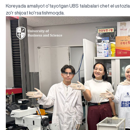
Koreyada amaliyot o‘tayotgan UBS talabalari chet el ustozlari
zo‘r shijoat ko‘rsatishmoqda.