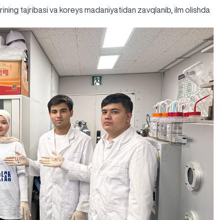
ning tajribasi va koreys madaniyatidan zavqlanib, ilm olishda