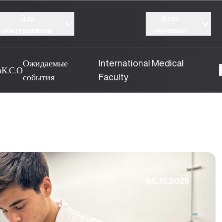
Для
Курс
абитуриентов
обучения
Ожидаемые
International Medical
а
К.С.О
события
Faculty
06.10.2025