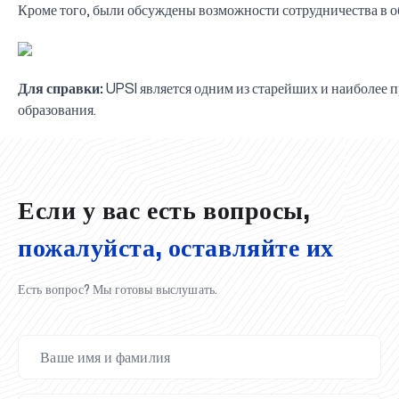
Кроме того, были обсуждены возможности сотрудничества в о
Для справки:
UPSI является одним из старейших и наиболее
образования.
UBS professori "Yangi O‘zbekiston yosh olimlari" qatoridan joy old
Вышел новый номер нашей любимой газеты «UBS Xabarnomasi
Анализ деятельности UBS и планы на перспективу
Преподаватели UBS повысили квалификацию в Кыргызстане
Вперёд к победе, Узбекистан!
НАЗНАЧЕНИЕ
UBS в средствах массовой информации
UBS и выпускники университета удостоены наград хокимията 
Хотите вывести изучение языка на новый уровень?
Inson kapitaliga yo‘naltirilgan investitsiya — Yangi O‘zbekiston t
Если у вас есть вопросы,
пожалуйста, оставляйте их
Есть вопрос? Мы готовы выслушать.