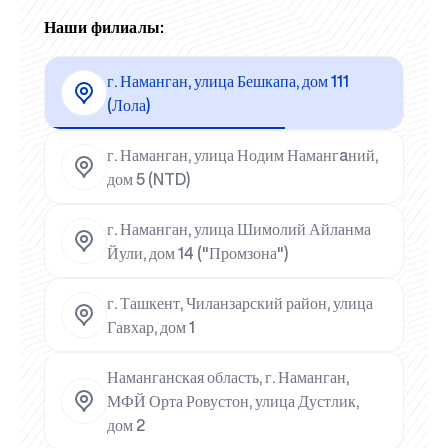
Наши филиалы:
г. Наманган, улица Бешкапа, дом 111
(Лола)
г. Наманган, улица Нодим Намангaний,
дом 5 (NTD)
г. Наманган, улица Шимолий Айланма
Йули, дом 14 ("Промзона")
г. Ташкент, Чиланзарский район, улица
Гавхар, дом 1
Наманганская область, г. Наманган,
МФЙ Орта Ровустон, улица Дустлик,
дом 2