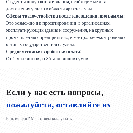
Студенты получают все знания, необходимые для
достижения успеха в области архитектуры.
Сферы трудоустройства после завершения программы:
Это возможно и в проектировании, в организациях,
эксплуатирующих здания и сооружения, на крупных
промышленных предприятиях, в контрольно-контрольных
органах государственной службы.
Среднемесячная заработная плата:
UBS professori "Yangi O‘zbekiston yosh olimlari"
Вышел новый номер нашей любимой газеты «UBS
Преподаватели UBS повысили квалификацию в
UBS и выпускники университета удостоены наград
Inson kapitaliga yo‘naltirilgan investitsiya — Yangi
От 5 миллионов до 25 миллионов сумов
qatoridan joy oldi!
Xabarnomasi»!
Анализ деятельности UBS и планы на перспективу
Кыргызстане
Вперёд к победе, Узбекистан!
НАЗНАЧЕНИЕ
UBS в средствах массовой информации
хокимията области
Хотите вывести изучение языка на новый уровень?
O‘zbekiston taraqqiyotining eng muhim tayanchi
02.07.2026
01.07.2026
30.06.2026
27.06.2026
24.06.2026
24.06.2026
20.06.2026
20.06.2026
20.06.2026
20.06.2026
Если у вас есть вопросы,
пожалуйста, оставляйте их
Есть вопрос? Мы готовы выслушать.