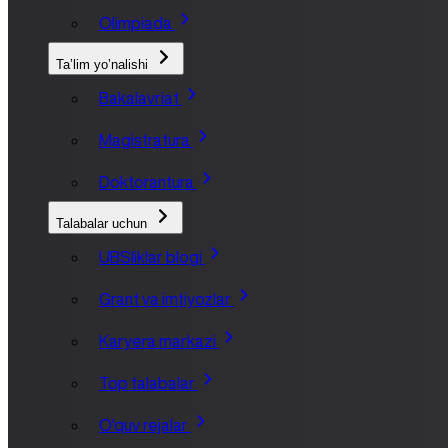
Olimpiada
Taʼlim yoʼnalishi
Bakalavriat
Magistratura
Doktorantura
Talabalar uchun
UBSliklar blogi
Grant va imtiyozlar
Karyera markazi
Top talabalar
O'quv rejalar