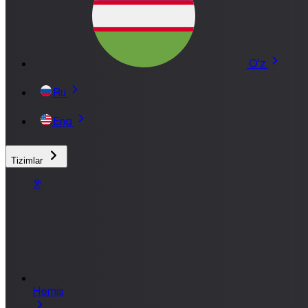
O'z
Ru
Eng
Tizimlar
Hemis