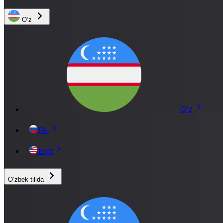
Oʻz
O'z
Ru
Eng
Oʻzbek tilida