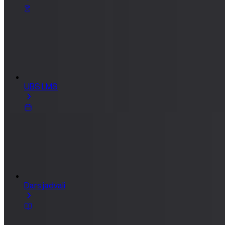
UBS LMS
Dars jadvali