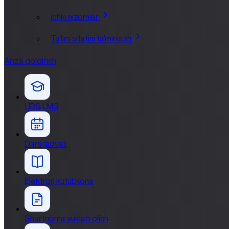
Ichki nizomlar
Ta'lim sifatini ta'minlash
Ariza qoldirish
UBS LMS
Dars jadvali
Elektron kutubxona
Shartnoma yuklab olish