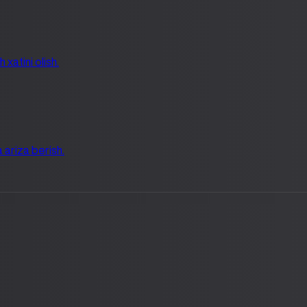
xatini olish.
 ariza berish.