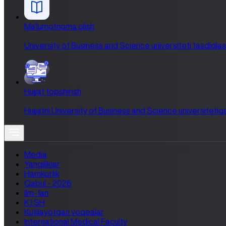
Ma'lumotnoma olish
University of Business and Science universiteti tasdiqlash 
Hujjat topshirish
Hujjatni University of Business and Science universitetiga
Media
Yangiliklar
Hamkorlik
Qabul - 2026
Ilm-fan
K.I.SH
Kutilayotgan voqealar
International Medical Faculty