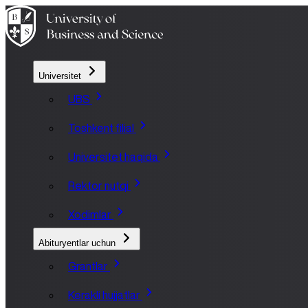
Universitet
UBS
Toshkent filial
Universitet haqida
Rektor nutqi
Xodimlar
Abituryentlar uchun
Grantlar
Kerakli hujjatlar