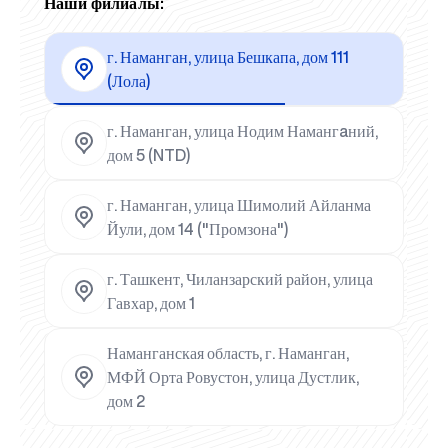
Наши филиалы:
г. Наманган, улица Бешкапа, дом 111
(Лола)
г. Наманган, улица Нодим Намангaний,
дом 5 (NTD)
г. Наманган, улица Шимолий Айланма
Йули, дом 14 ("Промзона")
г. Ташкент, Чиланзарский район, улица
Гавхар, дом 1
Наманганская область, г. Наманган,
МФЙ Орта Ровустон, улица Дустлик,
дом 2