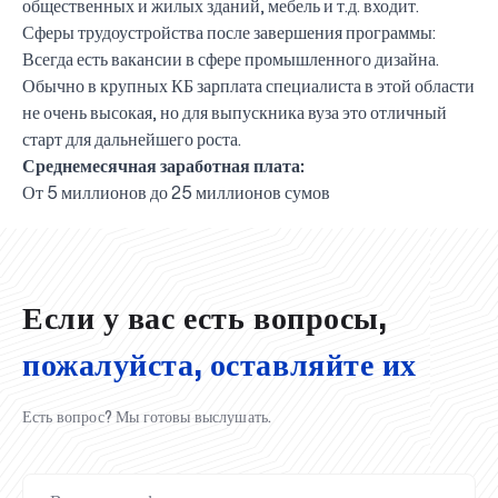
общественных и жилых зданий, мебель и т.д. входит.
Сферы трудоустройства после завершения программы:
Всегда есть вакансии в сфере промышленного дизайна.
Обычно в крупных КБ зарплата специалиста в этой области
не очень высокая, но для выпускника вуза это отличный
старт для дальнейшего роста.
Среднемесячная заработная плата:
UBS professori "Yangi O‘zbekiston yosh olimlari"
Вышел новый номер нашей любимой газеты «UBS
Преподаватели UBS повысили квалификацию в
UBS и выпускники университета удостоены наград
Inson kapitaliga yo‘naltirilgan investitsiya — Yangi
От 5 миллионов до 25 миллионов сумов
qatoridan joy oldi!
Xabarnomasi»!
Анализ деятельности UBS и планы на перспективу
Кыргызстане
Вперёд к победе, Узбекистан!
НАЗНАЧЕНИЕ
UBS в средствах массовой информации
хокимията области
Хотите вывести изучение языка на новый уровень?
O‘zbekiston taraqqiyotining eng muhim tayanchi
02.07.2026
01.07.2026
30.06.2026
27.06.2026
24.06.2026
24.06.2026
20.06.2026
20.06.2026
20.06.2026
20.06.2026
Если у вас есть вопросы,
пожалуйста, оставляйте их
Есть вопрос? Мы готовы выслушать.