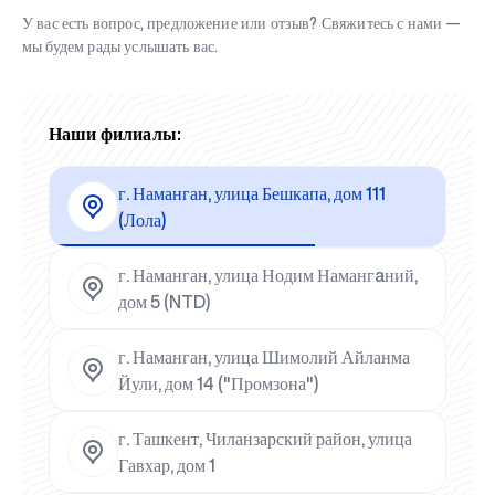
У вас есть вопрос, предложение или отзыв? Свяжитесь с нами —
мы будем рады услышать вас.
Наши филиалы:
г. Наманган, улица Бешкапа, дом 111
(Лола)
г. Наманган, улица Нодим Намангaний,
дом 5 (NTD)
г. Наманган, улица Шимолий Айланма
Йули, дом 14 ("Промзона")
г. Ташкент, Чиланзарский район, улица
Гавхар, дом 1