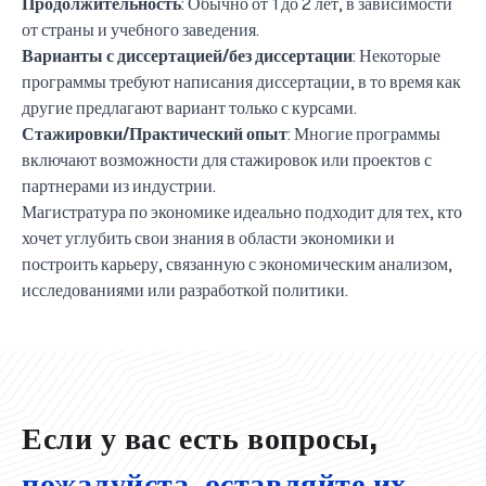
Продолжительность
: Обычно от 1 до 2 лет, в зависимости
от страны и учебного заведения.
Варианты с диссертацией/без диссертации
: Некоторые
программы требуют написания диссертации, в то время как
другие предлагают вариант только с курсами.
Стажировки/Практический опыт
: Многие программы
включают возможности для стажировок или проектов с
партнерами из индустрии.
Магистратура по экономике идеально подходит для тех, кто
хочет углубить свои знания в области экономики и
построить карьеру, связанную с экономическим анализом,
исследованиями или разработкой политики.
UBS professori "Yangi O‘zbekiston yosh olimlari"
Вышел новый номер нашей любимой газеты «UBS
Преподаватели UBS повысили квалификацию в
UBS и выпускники университета удостоены наград
Inson kapitaliga yo‘naltirilgan investitsiya — Yangi
qatoridan joy oldi!
Xabarnomasi»!
Анализ деятельности UBS и планы на перспективу
Кыргызстане
Вперёд к победе, Узбекистан!
НАЗНАЧЕНИЕ
UBS в средствах массовой информации
хокимията области
Хотите вывести изучение языка на новый уровень?
O‘zbekiston taraqqiyotining eng muhim tayanchi
02.07.2026
01.07.2026
30.06.2026
27.06.2026
24.06.2026
24.06.2026
20.06.2026
20.06.2026
20.06.2026
20.06.2026
Если у вас есть вопросы,
пожалуйста, оставляйте их