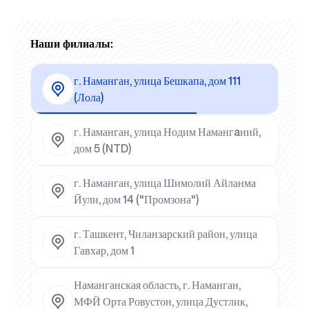
Наши филиалы:
г. Наманган, улица Бешкапа, дом 111
(Лола)
г. Наманган, улица Нодим Намангaний,
дом 5 (NTD)
г. Наманган, улица Шимолий Айланма
Йули, дом 14 ("Промзона")
г. Ташкент, Чиланзарский район, улица
Гавхар, дом 1
Наманганская область, г. Наманган,
МФЙ Орта Ровустон, улица Дустлик,