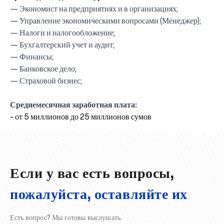
— Экономист на предприятиях и в организациях;
— Управление экономическими вопросами (Менеджер);
— Налоги и налогообложение;
— Бухгалтерский учет и аудит;
— Финансы;
— Банковское дело;
— Страховой бизнес;
Среднемесячная заработная плата:
UBS professori "Yangi O‘zbekiston yosh olimlari"
Вышел новый номер нашей любимой газеты «UBS
Преподаватели UBS повысили квалификацию в
UBS и выпускники университета удостоены наград
Inson kapitaliga yo‘naltirilgan investitsiya — Yangi
- от 5 миллионов до 25 миллионов сумов
qatoridan joy oldi!
Xabarnomasi»!
Анализ деятельности UBS и планы на перспективу
Кыргызстане
Вперёд к победе, Узбекистан!
НАЗНАЧЕНИЕ
UBS в средствах массовой информации
хокимията области
Хотите вывести изучение языка на новый уровень?
O‘zbekiston taraqqiyotining eng muhim tayanchi
02.07.2026
01.07.2026
30.06.2026
27.06.2026
24.06.2026
24.06.2026
20.06.2026
20.06.2026
20.06.2026
20.06.2026
Если у вас есть вопросы,
пожалуйста, оставляйте их
Есть вопрос? Мы готовы выслушать.