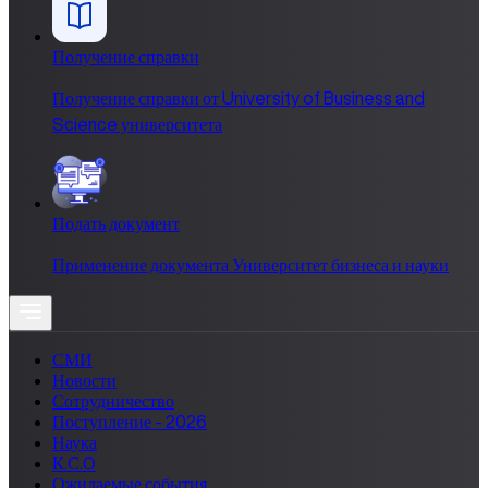
Получение справки
Получение справки от University of Business and
Science университета
Подать документ
Применение документа Университет бизнеса и науки
СМИ
Новости
Сотрудничество
Поступление - 2026
Наука
К.С.О
Ожидаемые события