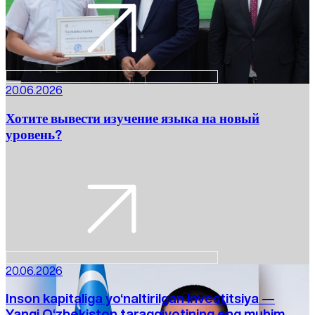
20.06.2026
Хотите вывести изучение языка на новый
уровень?
20.06.2026
Inson kapitaliga yo‘naltirilgan investitsiya —
Yangi O‘zbekiston taraqqiyotining eng muhim