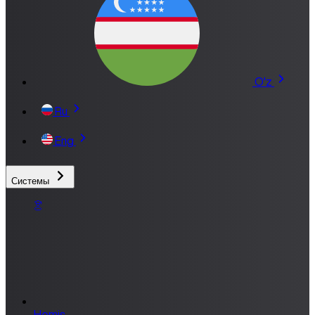
O'z
Ru
Eng
Системы
Hemis