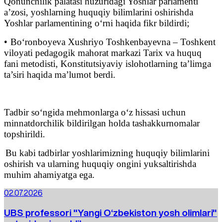
Qonunchilik palatasi huzuridagi Yoshlar parlamenti
a’zosi, yoshlarning huquqiy bilimlarini oshirishda
Yoshlar parlamentining o‘rni haqida fikr bildirdi;
•
Bo‘ronboyeva Xushriyo Toshkenbayevna – Toshkent
viloyati pedagogik mahorat markazi Tarix va huquq
fani metodisti, Konstitutsiyaviy islohotlarning ta’limga
ta’siri haqida ma’lumot berdi.
Tadbir so‘ngida mehmonlarga o‘z hissasi uchun
minnatdorchilik bildirilgan holda tashakkurnomalar
topshirildi.
Bu kabi tadbirlar yoshlarimizning huquqiy bilimlarini
oshirish va ularning huquqiy ongini yuksaltirishda
muhim ahamiyatga ega.
02.07.2026
UBS professori "Yangi O‘zbekiston yosh olimlari"