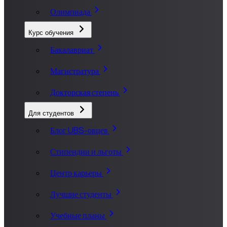
Олимпиада
Курс обучения
Бакалавриат
Магистратура
Докторская степень
Для студентов
Блог UBS-овцев
Стипендии и льготы
Центр карьеры
Лучшие студенты
Учебные планы