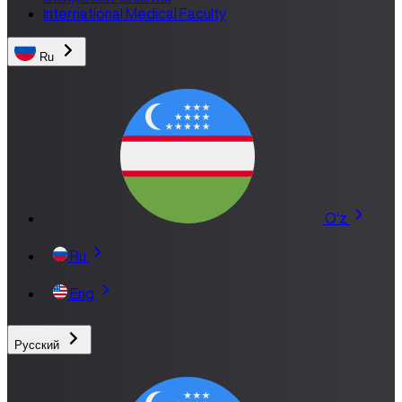
International Medical Faculty
Ru
O'z
Ru
Eng
Русский