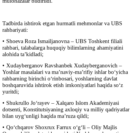
mulohazalar bildirildi.
Tadbirda ishtirok etgan hurmatli mehmonlar va UBS
rahbariyati:
•
Shoeva Roza Ismailjanovna – UBS Toshkent filiali
rahbari, talabalarga huquqiy bilimlarning ahamiyatini
alohida ta’kidladi;
•
Xudayberganov Ravshanbek Xudayberganovich –
Yoshlar masalalari va ma’naviy-ma’rifiy ishlar bo‘yicha
rahbarning birinchi o‘rinbosari, yoshlarning davlat
boshqaruvida ishtirok etish imkoniyatlari haqida so‘z
yuritdi;
•
Shukrullo Jo‘rayev – Xalqaro Islom Akademiyasi
dotsenti, Konstitutsiyaning axloqiy va milliy qadriyatlar
bilan uyg‘unligi haqida ma’ruza qildi;
•
Qo‘chqarov Shoxrux Farrux o‘g‘li – Oliy Majlis