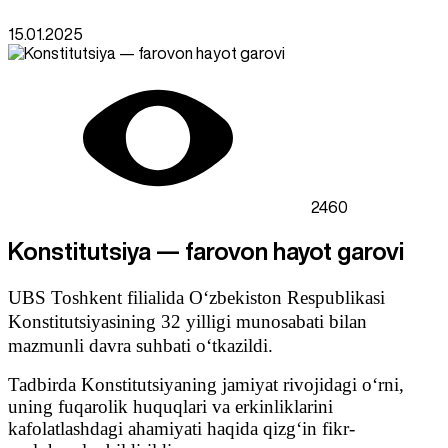
15.01.2025
2460
Konstitutsiya — farovon hayot garovi
UBS Toshkent filialida O‘zbekiston Respublikasi
Konstitutsiyasining 32 yilligi munosabati bilan
mazmunli davra suhbati o‘tkazildi.
Tadbirda Konstitutsiyaning jamiyat rivojidagi o‘rni,
uning fuqarolik huquqlari va erkinliklarini
kafolatlashdagi ahamiyati haqida qizg‘in fikr-