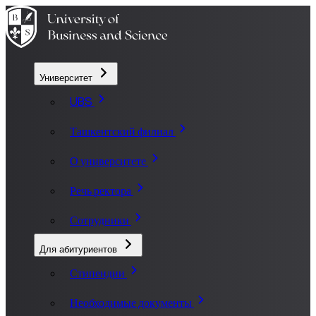
Университет
UBS
Ташкентский филиал
О университете
Речь ректора
Сотрудники
Для абитуриентов
Стипендии
Необходимые документы