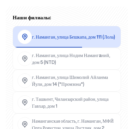
Наши филиалы:
г. Наманган, улица Бешкапа, дом 111 (Лола)
г. Наманган, улица Нодим Намангaний,
дом 5 (NTD)
г. Наманган, улица Шимолий Айланма
Йули, дом 14 ("Промзона")
г. Ташкент, Чиланзарский район, улица
Гавхар, дом 1
Наманганская область, г. Наманган, МФЙ
Орта Ровустон, улица Дустлик, дом 2