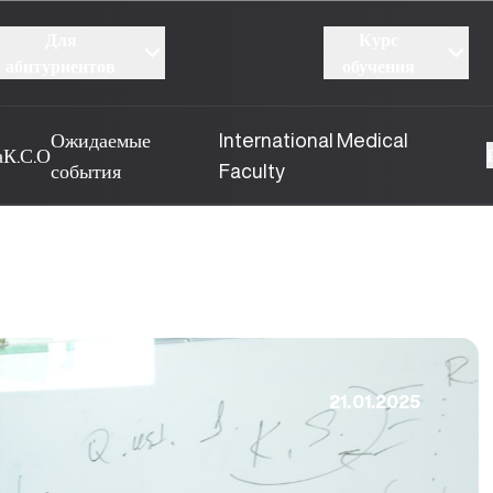
Для
Курс
абитуриентов
обучения
Ожидаемые
International Medical
а
К.С.О
события
Faculty
21.01.2025