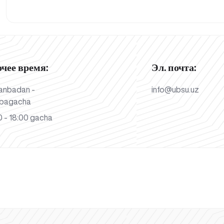
очее время:
Эл. почта:
anbadan -
info@ubsu.uz
bagacha
 - 18:00 gacha