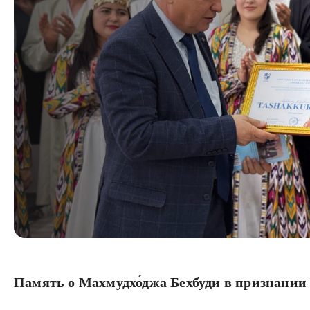
Память о Махмудхо́джа Бехбуди в признании