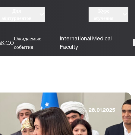
Для
Курс
абитуриентов
обучения
Ожидаемые
International Medical
а
К.С.О
события
Faculty
28.01.2025