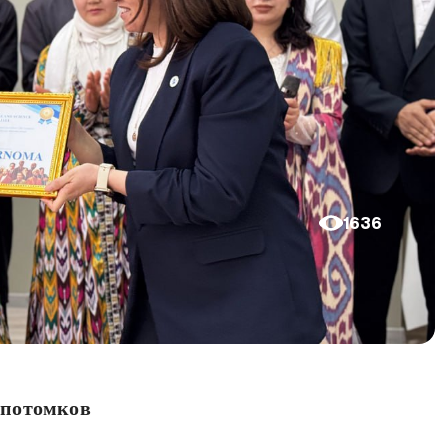
1636
 потомков