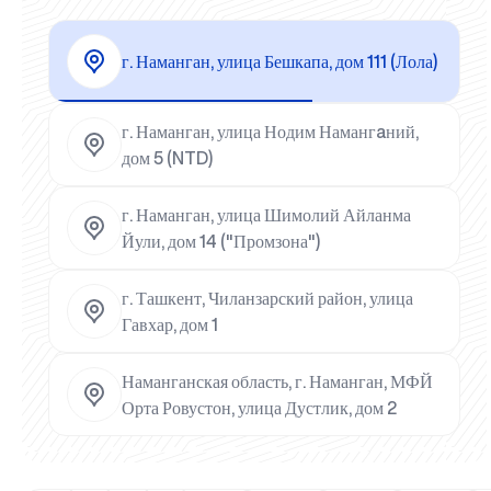
г. Наманган, улица Бешкапа, дом 111 (Лола)
г. Наманган, улица Нодим Намангaний,
дом 5 (NTD)
г. Наманган, улица Шимолий Айланма
Йули, дом 14 ("Промзона")
г. Ташкент, Чиланзарский район, улица
Гавхар, дом 1
Наманганская область, г. Наманган, МФЙ
Орта Ровустон, улица Дустлик, дом 2