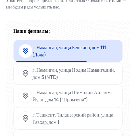
У вас есть вопрос, предложение или отзыв? Свяжитесь с нами —
мы будем рады услышать вас.
Наши филиалы:
г. Наманган, улица Бешкапа, дом 111
(Лола)
г. Наманган, улица Нодим Намангaний,
дом 5 (NTD)
г. Наманган, улица Шимолий Айланма
Йули, дом 14 ("Промзона")
г. Ташкент, Чиланзарский район, улица
Гавхар, дом 1