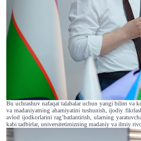
Bu uchrashuv nafaqat talabalar uchun yangi bilim va ko
va madaniyatning ahamiyatini tushunish, ijodiy fikrlash
avlod ijodkorlarini rag’batlantirish, ularning yaratuvc
kabi tadbirlar, universitetimizning madaniy va ilmiy rivo