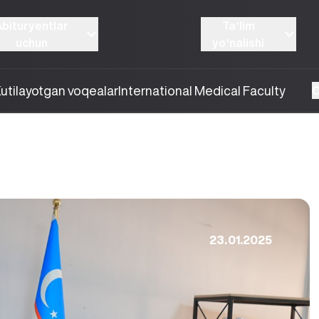
Abituryentlar
Taʼlim
uchun
yoʼnalishi
utilayotgan voqealar
International Medical Faculty
O
23.01.2025