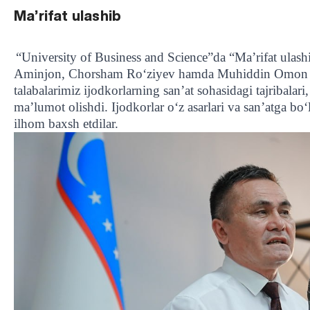
Ma’rifat ulashib
“University of Business and Science”da “Ma’rifat ulash
Aminjon, Chorsham Ro‘ziyev hamda Muhiddin Omon bil
talabalarimiz ijodkorlarning san’at sohasidagi tajribalari,
ma’lumot olishdi. Ijodkorlar o‘z asarlari va san’atga bo‘
ilhom baxsh etdilar.