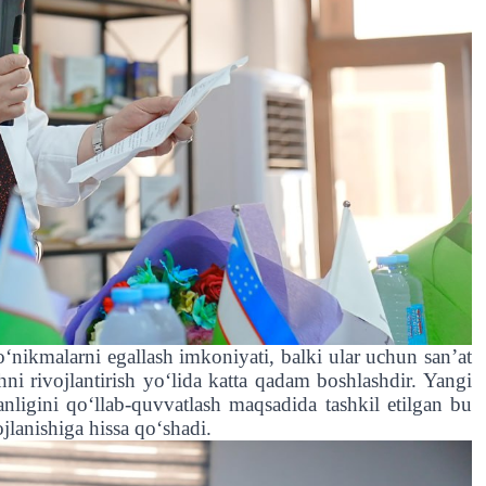
‘nikmalarni egallash imkoniyati, balki ular uchun san’at
ni rivojlantirish yo‘lida katta qadam boshlashdir. Yangi
hanligini qo‘llab-quvvatlash maqsadida tashkil etilgan bu
jlanishiga hissa qo‘shadi.