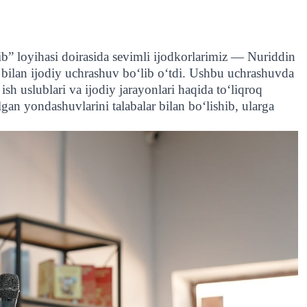
ib” loyihasi doirasida sevimli ijodkorlarimiz — Nuriddin
an ijodiy uchrashuv bo‘lib o‘tdi. Ushbu uchrashuvda
 ish uslublari va ijodiy jarayonlari haqida to‘liqroq
lgan yondashuvlarini talabalar bilan bo‘lishib, ularga