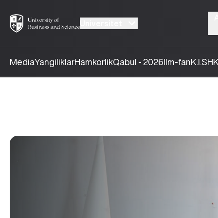
Universitet
Media
Yangiliklar
Hamkorlik
Qabul - 2026
Ilm-fan
K.I.SH
K