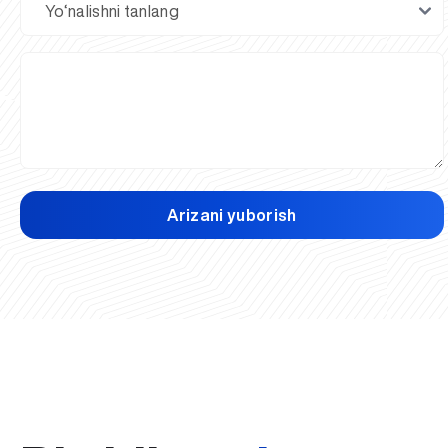
Arizani yuborish