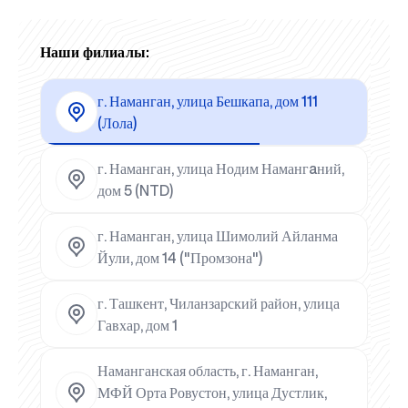
Наши филиалы:
г. Наманган, улица Бешкапа, дом 111
(Лола)
г. Наманган, улица Нодим Намангaний,
дом 5 (NTD)
г. Наманган, улица Шимолий Айланма
Йули, дом 14 ("Промзона")
г. Ташкент, Чиланзарский район, улица
Гавхар, дом 1
Наманганская область, г. Наманган,
МФЙ Орта Ровустон, улица Дустлик,