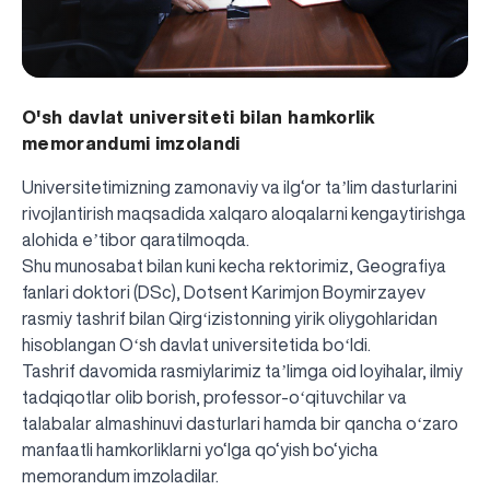
O'sh davlat universiteti bilan hamkorlik
memorandumi imzolandi
Universitetimizning zamonaviy va ilg‘or taʼlim dasturlarini
rivojlantirish maqsadida xalqaro aloqalarni kengaytirishga
alohida eʼtibor qaratilmoqda.
Shu munosabat bilan kuni kecha rektorimiz, Geografiya
fanlari doktori (DSc), Dotsent Karimjon Boymirzayev
rasmiy tashrif bilan Qirgʻizistonning yirik oliygohlaridan
hisoblangan Oʻsh davlat universitetida boʻldi.
Tashrif davomida rasmiylarimiz taʼlimga oid loyihalar, ilmiy
tadqiqotlar olib borish, professor-oʻqituvchilar va
talabalar almashinuvi dasturlari hamda bir qancha oʻzaro
manfaatli hamkorliklarni yo‘lga qo‘yish bo‘yicha
memorandum imzoladilar.