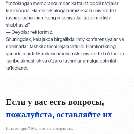
"Imzolangan memorandumdan katta istiqbolli natijalar
kutilmoqda. Hamkorlik aloqalarimiz ikkala universitet
ravnaqi uchun ham keng imkoniyatlar taqdim etishi
shubhasiz!"
— Deydilar rektorimiz.
Shuningdek, kelajakda birgalikda ilmiy konferensiyalar va
seminarlar tashkil etilishi rejalashtirildi. Hamkorlikning
yanada mustahkamlanishi uchun ikki universitet o‘rtasida
tajriba almashish va o‘zaro tashriflar amalga oshirilishi
UBS professori "Yangi O‘zbekiston yosh olimlari"
Вышел новый номер нашей любимой газеты «UBS
Преподаватели UBS повысили квалификацию в
UBS и выпускники университета удостоены наград
Inson kapitaliga yo‘naltirilgan investitsiya — Yangi
ta'kidlandi.
qatoridan joy oldi!
Xabarnomasi»!
Анализ деятельности UBS и планы на перспективу
Кыргызстане
Вперёд к победе, Узбекистан!
НАЗНАЧЕНИЕ
UBS в средствах массовой информации
хокимията области
Хотите вывести изучение языка на новый уровень?
O‘zbekiston taraqqiyotining eng muhim tayanchi
02.07.2026
01.07.2026
30.06.2026
27.06.2026
24.06.2026
24.06.2026
20.06.2026
20.06.2026
20.06.2026
20.06.2026
Если у вас есть вопросы,
пожалуйста, оставляйте их
Есть вопрос? Мы готовы выслушать.