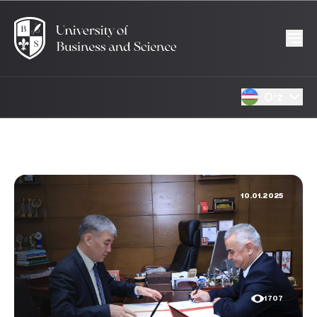
Oʻz
10.01.2025
1707