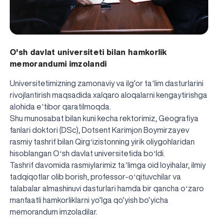
O'sh davlat universiteti bilan hamkorlik
memorandumi imzolandi
Universitetimizning zamonaviy va ilg‘or taʼlim dasturlarini
rivojlantirish maqsadida xalqaro aloqalarni kengaytirishga
alohida eʼtibor qaratilmoqda.
Shu munosabat bilan kuni kecha rektorimiz, Geografiya
fanlari doktori (DSc), Dotsent Karimjon Boymirzayev
rasmiy tashrif bilan Qirgʻizistonning yirik oliygohlaridan
hisoblangan Oʻsh davlat universitetida boʻldi.
Tashrif davomida rasmiylarimiz taʼlimga oid loyihalar, ilmiy
tadqiqotlar olib borish, professor-oʻqituvchilar va
talabalar almashinuvi dasturlari hamda bir qancha oʻzaro
manfaatli hamkorliklarni yo‘lga qo‘yish bo‘yicha
memorandum imzoladilar.