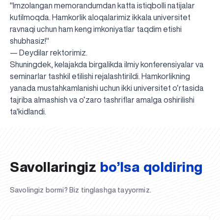
"Imzolangan memorandumdan katta istiqbolli natijalar
kutilmoqda. Hamkorlik aloqalarimiz ikkala universitet
ravnaqi uchun ham keng imkoniyatlar taqdim etishi
shubhasiz!"
— Deydilar rektorimiz.
Shuningdek, kelajakda birgalikda ilmiy konferensiyalar va
seminarlar tashkil etilishi rejalashtirildi. Hamkorlikning
yanada mustahkamlanishi uchun ikki universitet o‘rtasida
tajriba almashish va o‘zaro tashriflar amalga oshirilishi
UBS professori "Yangi O‘zbekiston yosh olimlari"
Sevimli "UBS xabarnomasi" gazetamizning yangi soni
UBS va bitiruvchi talabalar viloyat hokimligi tomonidan
Til oʻrganishda Ovropacha aytganda "level up" qilishni
Inson kapitaliga yo‘naltirilgan investitsiya — Yangi
ta'kidlandi.
qatoridan joy oldi!
nashrdan chiqdi!
UBS faoliyati tahlili va istiqboldagi rejalar
UBS oʻqituvchilari Qirgʻizistonda malaka oshirdi
G‘alaba sari olg‘a, O‘zbekiston!
TAYINLOV
UBS OAVda
taqdirlandi
xohlaysizmi?
O‘zbekiston taraqqiyotining eng muhim tayanchi
02.07.2026
01.07.2026
30.06.2026
27.06.2026
24.06.2026
24.06.2026
20.06.2026
20.06.2026
20.06.2026
20.06.2026
Savollaringiz
bo’lsa qoldiring
Savolingiz bormi? Biz tinglashga tayyormiz.