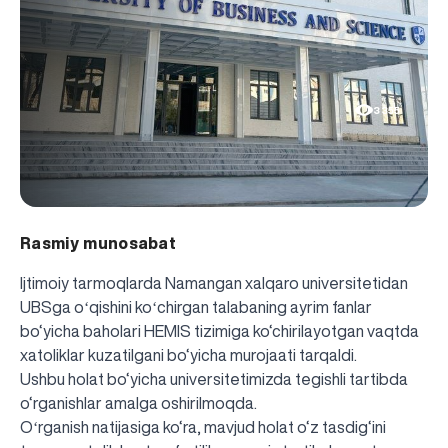
3355
Rasmiy munosabat
Ijtimoiy tarmoqlarda Namangan xalqaro universitetidan
UBSga oʻqishini koʻchirgan talabaning ayrim fanlar
bo‘yicha baholari HEMIS tizimiga ko‘chirilayotgan vaqtda
xatoliklar kuzatilgani bo‘yicha murojaati tarqaldi.
Ushbu holat bo‘yicha universitetimizda tegishli tartibda
o‘rganishlar amalga oshirilmoqda.
Oʻrganish natijasiga ko‘ra, mavjud holat o‘z tasdig‘ini