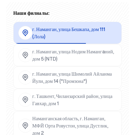
Наши филиалы:
г. Наманган, улица Бешкапа, дом 111
(Лола)
г. Наманган, улица Нодим Намангaний,
дом 5 (NTD)
г. Наманган, улица Шимолий Айланма
Йули, дом 14 ("Промзона")
г. Ташкент, Чиланзарский район, улица
Гавхар, дом 1
Наманганская область, г. Наманган,
МФЙ Орта Ровустон, улица Дустлик,
дом 2