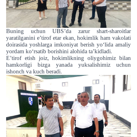
Buning uchun UBS’da zarur shart-sharoitlar
yaratilganini e’tirof etar ekan, hokimlik ham vakolati
doirasida yoshlarga imkoniyat berish yo‘lida amaliy
yordam ko‘rsatib borishini alohida ta’kidladi.
E’tirof etish joiz, hokimlikning oliygohimiz bilan
hamkorligi bizga yanada yuksalishimiz uchun
ishonch va kuch beradi.