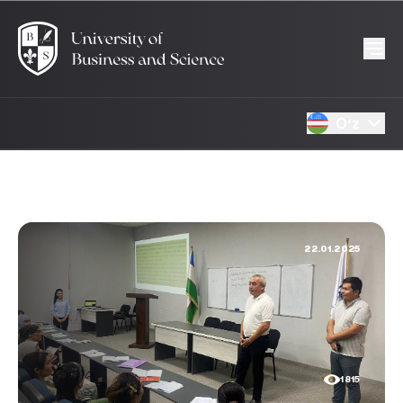
Oʻz
22.01.2025
1815