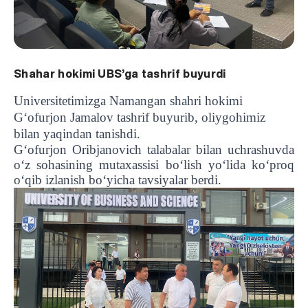
Shahar hokimi UBS’ga tashrif buyurdi
Universitetimizga Namangan shahri hokimi
G‘ofurjon Jamalov tashrif buyurib, oliygohimiz
bilan yaqindan tanishdi.
G‘ofurjon Oribjanovich talabalar bilan uchrashuvda
o‘z sohasining mutaxassisi bo‘lish yo‘lida ko‘proq
o‘qib izlanish bo‘yicha tavsiyalar berdi.