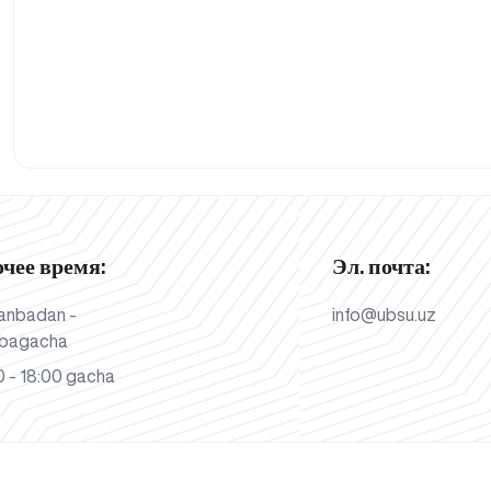
очее время:
Эл. почта:
anbadan -
info@ubsu.uz
bagacha
 - 18:00 gacha