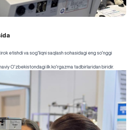
sida
irok etishdi va sog‘liqni saqlash sohasidagi eng so‘nggi
viy O‘zbekistondagi ilk ko‘rgazma tadbirlaridan biridir.