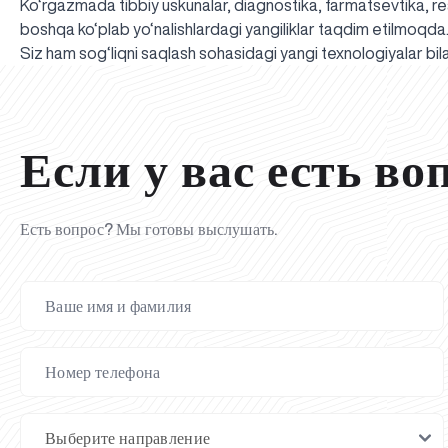
Ko‘rgazmada tibbiy uskunalar, diagnostika, farmatsevtika, rea
boshqa ko‘plab yo‘nalishlardagi yangiliklar taqdim etilmoqda
Siz ham sog‘liqni saqlash sohasidagi yangi texnologiyalar bi
Если у вас есть во
Есть вопрос? Мы готовы выслушать.