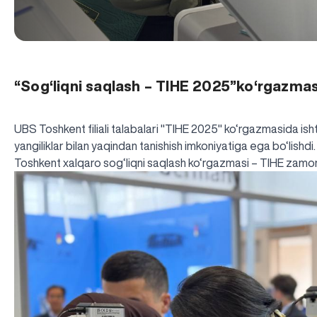
“Sog‘liqni saqlash – TIHE 2025”ko‘rgazma
UBS Toshkent filiali talabalari "TIHE 2025" ko‘rgazmasida isht
yangiliklar bilan yaqindan tanishish imkoniyatiga ega bo‘lishdi.
Toshkent xalqaro sog‘liqni saqlash ko‘rgazmasi – TIHE zamona