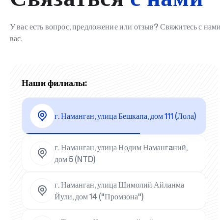
У вас есть вопрос, предложение или отзыв? Свяжитесь с на
вас.
Наши филиалы:
г. Наманган, улица Бешкапа, дом 111 (Лола)
г. Наманган, улица Нодим Намангaний,
дом 5 (NTD)
г. Наманган, улица Шимолий Айланма
Йули, дом 14 ("Промзона")