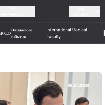
Для
Курс
абитуриентов
обучения
Ожидаемые
International Medical
а
К.С.О
события
Faculty
26.04.2025