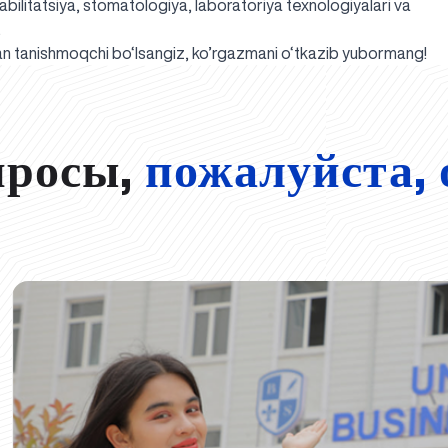
bilitatsiya, stomatologiya, laboratoriya texnologiyalari va
.
lan tanishmoqchi bo‘lsangiz, ko’rgazmani o‘tkazib yubormang!
просы,
пожалуйста, 