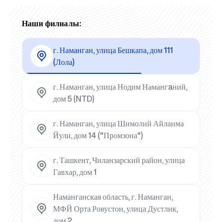
Наши филиалы:
г. Наманган, улица Бешкапа, дом 111
(Лола)
г. Наманган, улица Нодим Намангaний,
дом 5 (NTD)
г. Наманган, улица Шимолий Айланма
Йули, дом 14 ("Промзона")
г. Ташкент, Чиланзарский район, улица
Гавхар, дом 1
Наманганская область, г. Наманган,
МФЙ Орта Ровустон, улица Дустлик,
дом 2