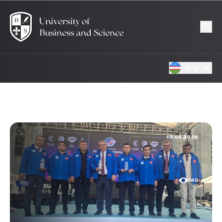
Oʻz
19.05.2026
740