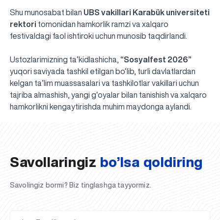
Shu munosabat bilan
UBS vakillari Karabük universiteti
rektori
tomonidan hamkorlik ramzi va xalqaro
festivaldagi faol ishtiroki uchun munosib taqdirlandi.
Ustozlarimizning ta’kidlashicha,
“Sosyalfest 2026”
yuqori saviyada tashkil etilgan bo‘lib, turli davlatlardan
kelgan ta’lim muassasalari va tashkilotlar vakillari uchun
tajriba almashish, yangi g‘oyalar bilan tanishish va xalqaro
UBS professori "Yangi O‘zbekiston yosh olimlari"
Sevimli "UBS xabarnomasi" gazetamizning yangi soni
UBS va bitiruvchi talabalar viloyat hokimligi tomonidan
Til oʻrganishda Ovropacha aytganda "level up" qilishni
Inson kapitaliga yo‘naltirilgan investitsiya — Yangi
hamkorlikni kengaytirishda muhim maydonga aylandi.
qatoridan joy oldi!
nashrdan chiqdi!
UBS faoliyati tahlili va istiqboldagi rejalar
UBS oʻqituvchilari Qirgʻizistonda malaka oshirdi
G‘alaba sari olg‘a, O‘zbekiston!
TAYINLOV
UBS OAVda
taqdirlandi
xohlaysizmi?
O‘zbekiston taraqqiyotining eng muhim tayanchi
02.07.2026
01.07.2026
30.06.2026
27.06.2026
24.06.2026
24.06.2026
20.06.2026
20.06.2026
20.06.2026
20.06.2026
Savollaringiz
bo’lsa qoldiring
Savolingiz bormi? Biz tinglashga tayyormiz.