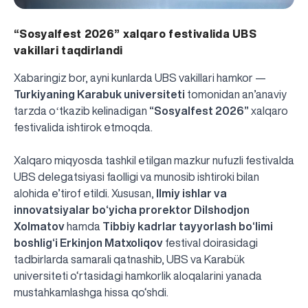
“Sosyalfest 2026” xalqaro festivalida UBS
vakillari taqdirlandi
Xabaringiz bor, ayni kunlarda UBS vakillari hamkor —
Turkiyaning Karabuk universiteti
tomonidan an’anaviy
tarzda oʻtkazib kelinadigan
“Sosyalfest 2026”
xalqaro
festivalida ishtirok etmoqda.
Xalqaro miqyosda tashkil etilgan mazkur nufuzli festivalda
UBS delegatsiyasi faolligi va munosib ishtiroki bilan
alohida e’tirof etildi. Xususan,
Ilmiy ishlar va
innovatsiyalar bo‘yicha prorektor Dilshodjon
Xolmatov
hamda
Tibbiy kadrlar tayyorlash bo‘limi
boshlig‘i Erkinjon Matxoliqov
festival doirasidagi
tadbirlarda samarali qatnashib, UBS va Karabük
universiteti o‘rtasidagi hamkorlik aloqalarini yanada
mustahkamlashga hissa qo‘shdi.